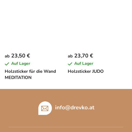
23,50 €
23,70 €
ab
ab
Auf Lager
Auf Lager
Holzsticker für die Wand
Holzsticker JUDO
MEDITATION
F
u
ß
info
@
drevko.at
z
e
i