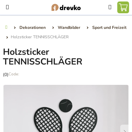
Zum
Suchen
Inhalt
WA
springen
Dekorationen
Wandbilder
Sport und Freizeit
Startseite
Holzsticker TENNISSCHLÄGER
Holzsticker
TENNISSCHLÄGER
Die
(0)
durchschnittliche
Produktbewertung
ist
0,0
von
5
Sternen.