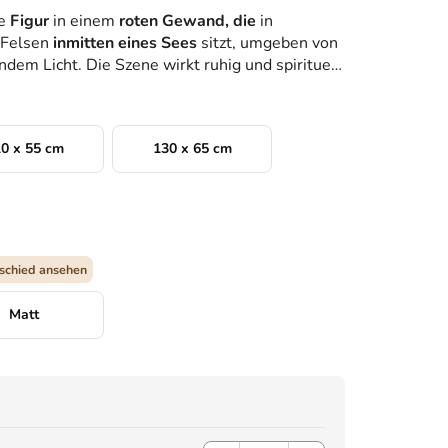
ne
Figur
in einem
roten Gewand, die
in
 Felsen
inmitten eines Sees
sitzt, umgeben von
em Licht. Die Szene wirkt ruhig und spirituell,
0 x 55 cm
130 x 65 cm
schied ansehen
Matt