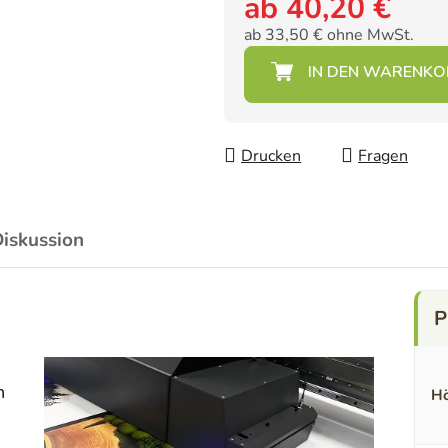
ab
40,20 €
ab
33,50 €
ohne MwSt.
Verkaufspreis:
Drucken
Fragen
iskussion
n
Hö