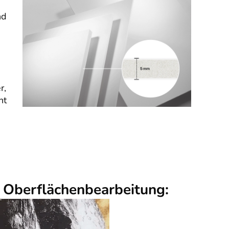
nd
r,
nt
r Oberflächenbearbeitung: