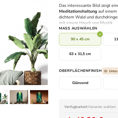
durchschnittliche
Das interessante Bild zeigt ei
Produktbewertung
Meditationshaltung
auf einem
ist
dichtem Wald und durchdringend
0,0
mit einem Hauch von Mystik.
von
MASS AUSWÄHLEN
5
Sternen.
90 x 45 cm
11
63 x 31,5 cm
OBERFLÄCHENFINISH
Unter
Glänzend
Verfügbarkeit:
Variante wählen