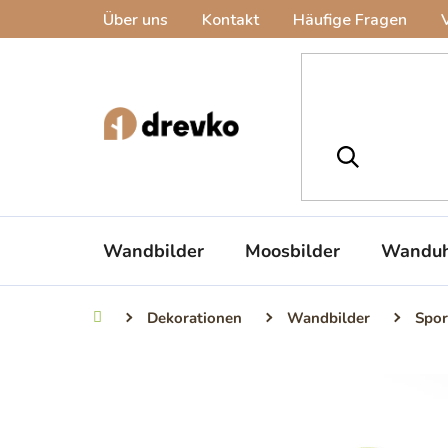
Zum
Über uns
Kontakt
Häufige Fragen
Inhalt
springen
Wandbilder
Moosbilder
Wanduh
Dekorationen
Wandbilder
Spor
Startseite