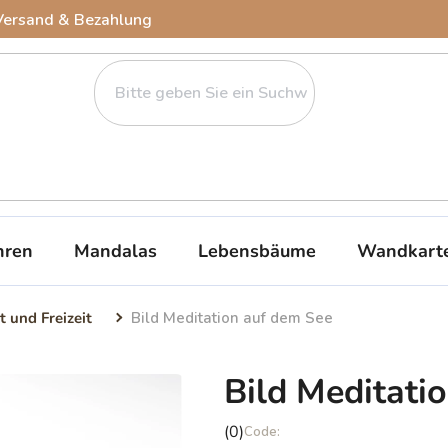
Versand & Bezahlung
ren
Mandalas
Lebensbäume
Wandkart
t und Freizeit
Bild Meditation auf dem See
Bild Meditati
Die
(0)