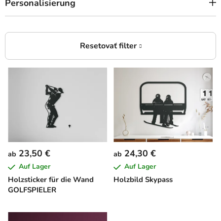
Personalisierung
L
i
s
t
e
d
e
23,50 €
24,30 €
ab
ab
r
Auf Lager
Auf Lager
P
Holzsticker für die Wand
Holzbild Skypass
r
GOLFSPIELER
o
d