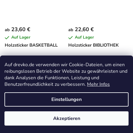
23,60 €
22,60 €
ab
ab
Auf Lager
Auf Lager
Holzsticker BASKETBALL
Holzsticker BIBLIOTHEK
Auf drevko.de verwenden wir Cookie-Dateien, um einen
reibungslosen Betrieb der Website zu gewährleisten und
dank Analysen die Funktionen, Leistung und
Benutzerfreundlichkeit zu verbessern.
Mehr Infos
Einstellungen
23,90 €
23,60 €
ab
ab
Akzeptieren
Auf Lager
Auf Lager
Holzsticker
Holzsticker für die Wand