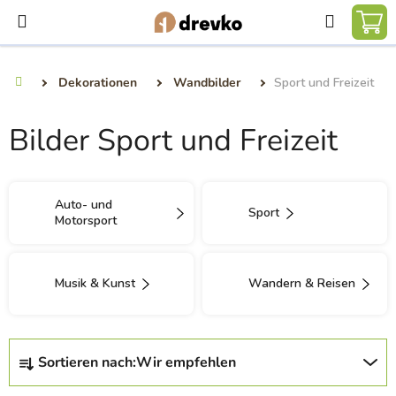
Zum
Suchen
Inhalt
WA
springen
Dekorationen
Wandbilder
Sport und Freizeit
Startseite
Bilder Sport und Freizeit
Auto- und
Sport
Motorsport
Musik & Kunst
Wandern & Reisen
P
Sortieren nach:
Wir empfehlen
r
o