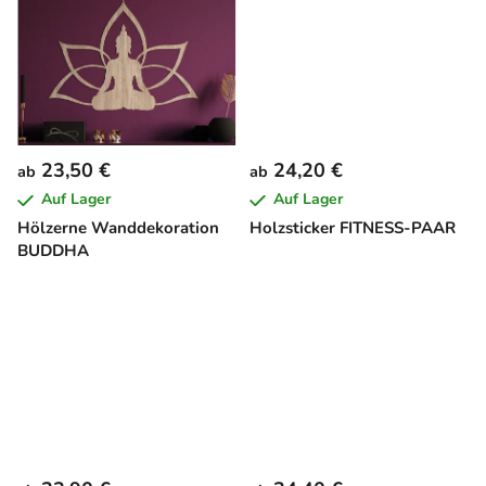
u
k
t
e
23,50 €
24,20 €
ab
ab
Auf Lager
Auf Lager
Hölzerne Wanddekoration
Holzsticker FITNESS-PAAR
BUDDHA