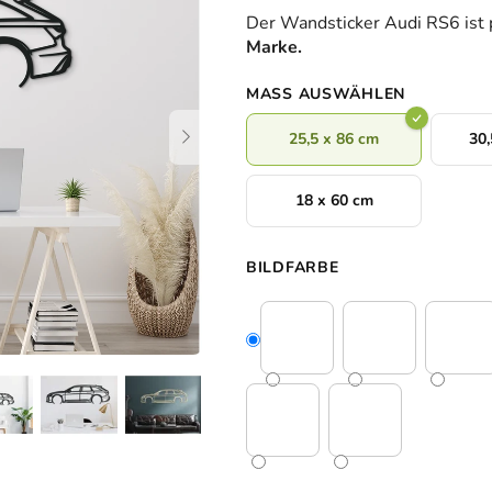
durchschnittliche
Der Wandsticker Audi RS6 ist 
Produktbewertung
Marke.
ist
0,0
MASS AUSWÄHLEN
von
5
25,5 x 86 cm
30,
Sternen.
18 x 60 cm
BILDFARBE