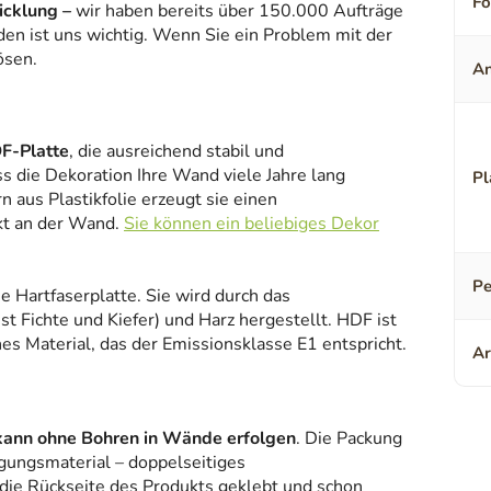
F
icklung –
wir haben bereits über 150.000 Aufträge
den ist uns wichtig. Wenn Sie ein Problem mit der
ösen.
An
F-Platte
, die ausreichend stabil und
ss die Dekoration Ihre Wand viele Jahre lang
Pl
 aus Plastikfolie erzeugt sie einen
kt an der Wand.
Sie können ein beliebiges Dekor
Pe
ne Hartfaserplatte. Sie wird durch das
 Fichte und Kiefer) und Harz hergestellt. HDF ist
es Material, das der Emissionsklasse E1 entspricht.
Ar
kann ohne Bohren in Wände erfolgen
. Die Packung
gungsmaterial – doppelseitiges
 die Rückseite des Produkts geklebt und schon