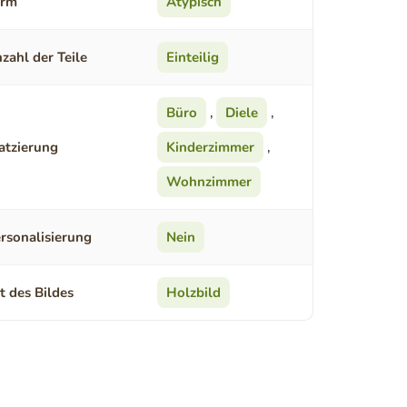
orm
Atypisch
zahl der Teile
Einteilig
Büro
,
Diele
,
atzierung
Kinderzimmer
,
Wohnzimmer
rsonalisierung
Nein
t des Bildes
Holzbild