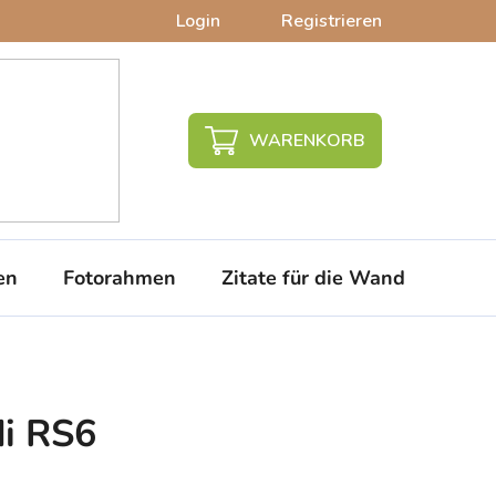
Login
Registrieren
WARENKORB
en
Fotorahmen
Zitate für die Wand
PVC-
i RS6