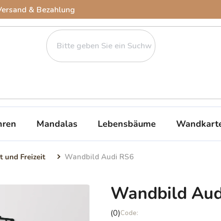
Versand & Bezahlung
ren
Mandalas
Lebensbäume
Wandkart
t und Freizeit
Wandbild Audi RS6
Wandbild Aud
Die
(0)