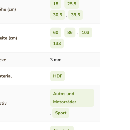
18
,
25,5
,
he (cm)
30,5
,
39,5
60
,
86
,
103
,
eite (cm)
133
cke
3 mm
terial
HDF
Autos und
Motorräder
tiv
,
Sport