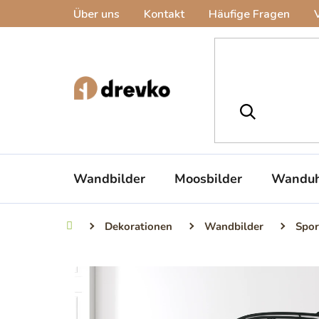
Zum
Über uns
Kontakt
Häufige Fragen
Inhalt
springen
Wandbilder
Moosbilder
Wanduh
Dekorationen
Wandbilder
Spor
Startseite