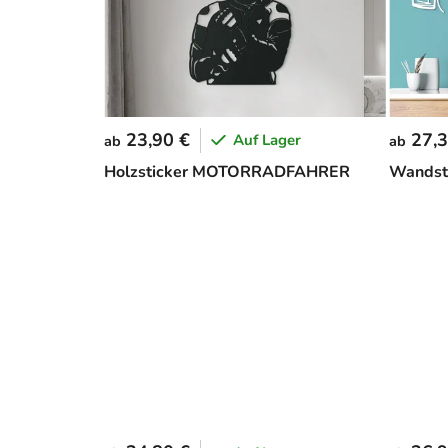
23,90 €
27,3
Auf Lager
ab
ab
Holzsticker MOTORRADFAHRER
Wandsti