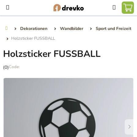
Zum
Suchen
Inhalt
WA
springen
Dekorationen
Wandbilder
Sport und Freizeit
Startseite
Holzsticker FUSSBALL
Holzsticker FUSSBALL
Die
(0)
durchschnittliche
Produktbewertung
ist
0,0
von
5
Sternen.