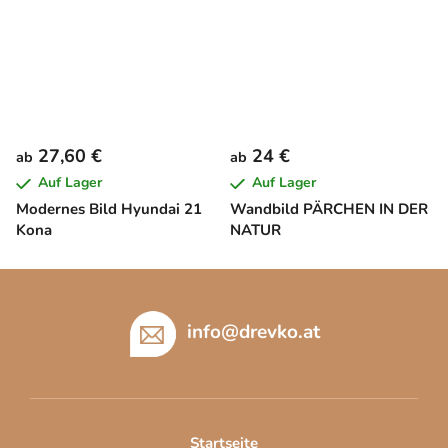
27,60 €
24 €
ab
ab
Auf Lager
Auf Lager
Modernes Bild Hyundai 21
Wandbild PÄRCHEN IN DER
Kona
NATUR
F
u
ß
info
@
drevko.at
z
e
i
l
Startseite