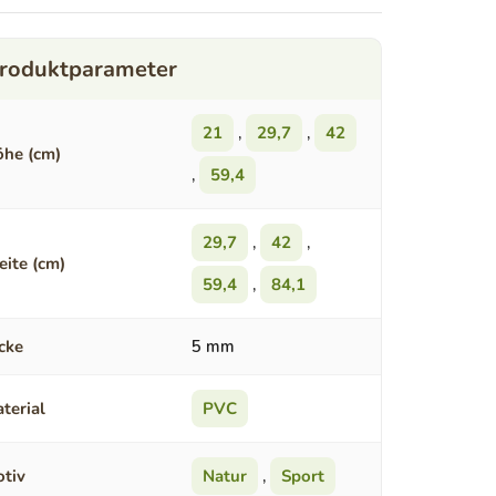
21
,
29,7
,
42
he (cm)
,
59,4
29,7
,
42
,
eite (cm)
59,4
,
84,1
cke
5 mm
terial
PVC
tiv
Natur
,
Sport