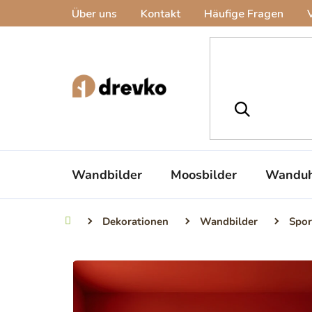
Zum
Über uns
Kontakt
Häufige Fragen
Inhalt
springen
Wandbilder
Moosbilder
Wanduh
Dekorationen
Wandbilder
Spor
Startseite