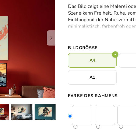
durchschnittliche
Das Bild zeigt eine Malerei oder
Produktbewertung
Szene kann Freiheit, Ruhe, s
ist
Einklang mit der Natur vermitte
0,0
minimalistisch, farbenfroh oder
von
nostalgisch oder modern wirke
5
Sternen.
BILDGRÖSSE
A4
A1
FARBE DES RAHMENS