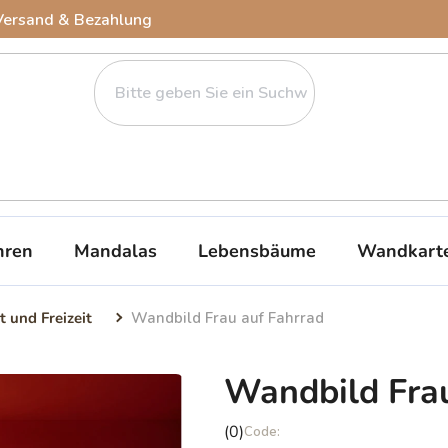
Versand & Bezahlung
ren
Mandalas
Lebensbäume
Wandkart
t und Freizeit
Wandbild Frau auf Fahrrad
Wandbild Frau
Die
(0)