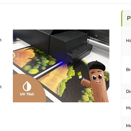
n
Hö
Br
n
Di
Ma
Mo