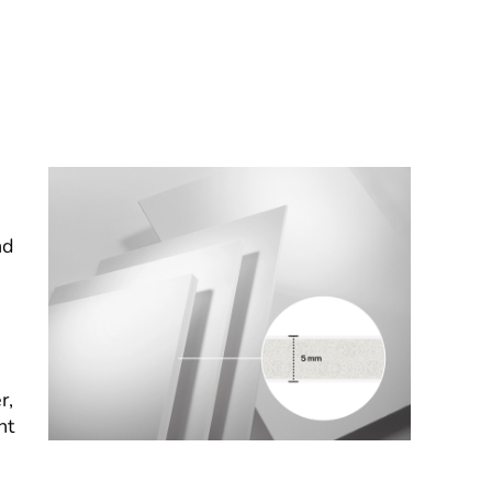
nd
r,
nt