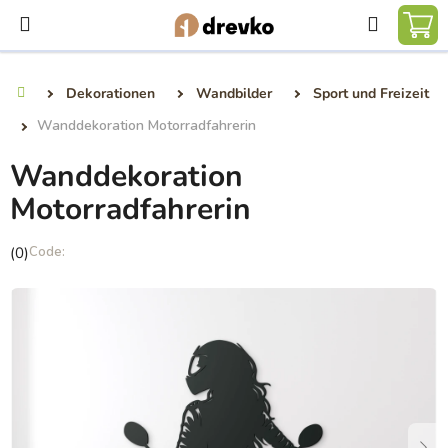
Zum
Suchen
Inhalt
WA
springen
Dekorationen
Wandbilder
Sport und Freizeit
Startseite
Wanddekoration Motorradfahrerin
Wanddekoration
Motorradfahrerin
Die
(0)
durchschnittliche
Produktbewertung
ist
0,0
von
5
Sternen.