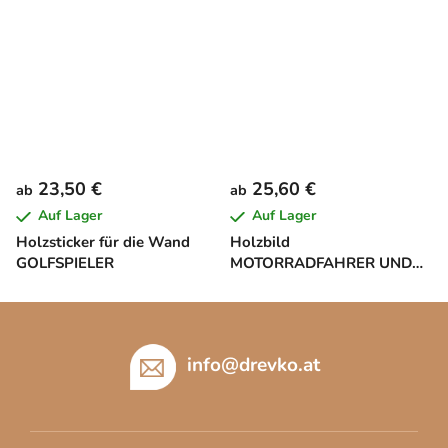
23,50 €
25,60 €
ab
ab
Auf Lager
Auf Lager
Holzsticker für die Wand
Holzbild
GOLFSPIELER
MOTORRADFAHRER UND
SEINE LEIDENSCHAFT
F
u
ß
info
@
drevko.at
z
e
i