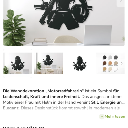
Die Wanddekoration „Motorradfahrerin“
ist ein Symbol
für
Leidenschaft, Kraft und innere Freiheit.
Das ausgeschnittene
Motiv einer Frau mit Helm in der Hand vereint
Stil, Energie und
Eleganz.
Dieses Designstück kommt sowohl in modernen als
auch in industriellen Räumen zur Geltung und zieht sofort alle
Mehr lesen
Blicke auf sich. Wählen Sie aus
mehreren Farbvarianten
und
ergänzen Sie Ihre Einrichtung mit einer Dekoration mit