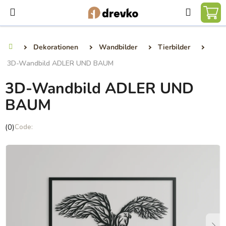
Zum
Suchen
Inhalt
WA
springen
Dekorationen
Wandbilder
Tierbilder
Startseite
3D-Wandbild ADLER UND BAUM
3D-Wandbild ADLER UND
BAUM
Die
(0)
durchschnittliche
Produktbewertung
ist
0,0
von
5
Sternen.