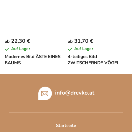
22,30 €
31,70 €
ab
ab
Auf Lager
Auf Lager
Modernes Bild ÄSTE EINES
4-teiliges Bild
BAUMS
ZWITSCHERNDE VÖGEL
F
u
ß
info
@
drevko.at
z
e
i
l
Startseite
e