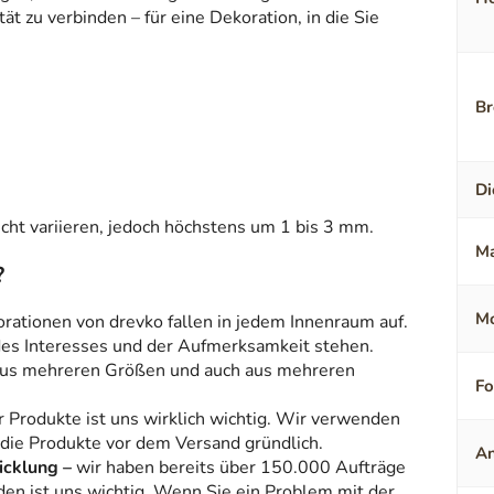
t zu verbinden – für eine Dekoration, in die Sie
Br
Di
ht variieren, jedoch höchstens um 1 bis 3 mm.
Ma
?
Mo
orationen von drevko fallen in jedem Innenraum auf.
 des Interesses und der Aufmerksamkeit stehen.
aus mehreren Größen und auch aus mehreren
F
r Produkte ist uns wirklich wichtig. Wir verwenden
 die Produkte vor dem Versand gründlich.
An
icklung –
wir haben bereits über 150.000 Aufträge
den ist uns wichtig. Wenn Sie ein Problem mit der