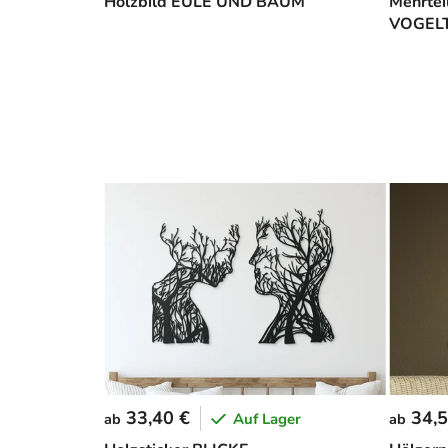
Holzbild EULE UND BAUM
Mehrtei
VOGEL
33,40 €
34,5
Auf Lager
ab
ab