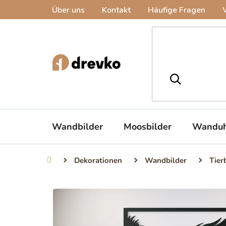
Zum
Über uns
Kontakt
Häufige Fragen
Inhalt
springen
Wandbilder
Moosbilder
Wanduh
Dekorationen
Wandbilder
Tier
Startseite