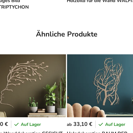
liges Bild
Holzbild für die Wand WALF
TRIPTYCHON
Ähnliche Produkte
0 €
33,10 €
Auf Lager
Auf Lager
ab