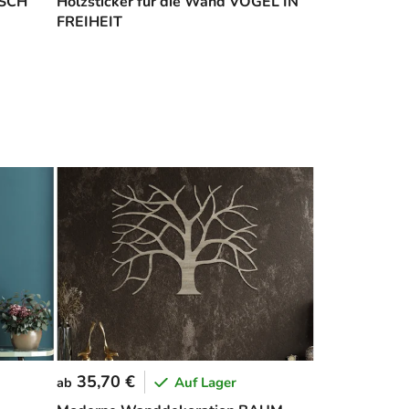
ISCH
Holzsticker für die Wand VÖGEL IN
FREIHEIT
35,70 €
Auf Lager
ab