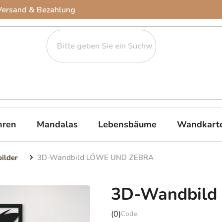
Versand & Bezahlung
ren
Mandalas
Lebensbäume
Wandkart
bilder
3D-Wandbild LÖWE UND ZEBRA
3D-Wandbil
Die
(0)