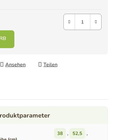
Ansehen
Teilen
38
,
52,5
,
he (cm)