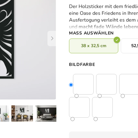
durchschnittliche
Der Holzsticker mit dem friedl
Produktbewertung
eine Oase des Friedens in Ihr
ist
Ausfertogung verleiht es dem
0,0
und
macht fade Wände leben
von
MASS AUSWÄHLEN
5
Sternen.
38 x 32,5 cm
52,
BILDFARBE