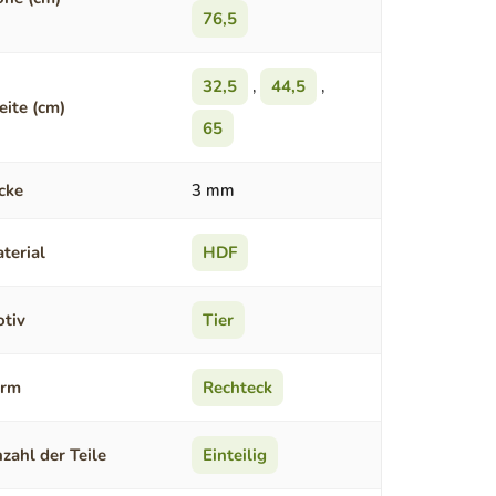
76,5
32,5
,
44,5
,
eite (cm)
65
cke
3 mm
terial
HDF
tiv
Tier
orm
Rechteck
zahl der Teile
Einteilig