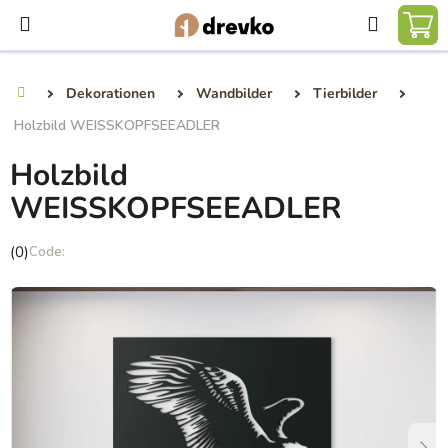
Zum
Suchen
Inhalt
WA
springen
Dekorationen
Wandbilder
Tierbilder
Startseite
Holzbild WEISSKOPFSEEADLER
Holzbild
WEISSKOPFSEEADLER
Die
(0)
durchschnittliche
Produktbewertung
ist
0,0
von
5
Sternen.