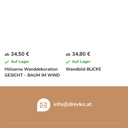
34,50 €
34,80 €
ab
ab
Auf Lager
Auf Lager
Hölzerne Wanddekoration
Wandbild BLICKE
GESICHT – BAUM IM WIND
F
u
ß
info
@
drevko.at
z
e
i