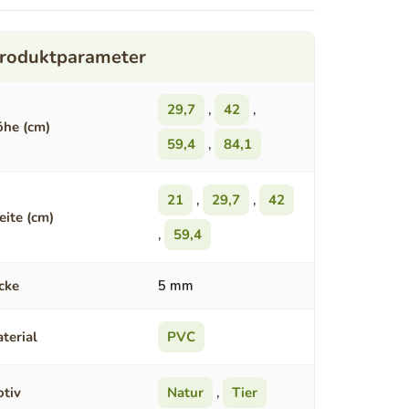
29,7
,
42
,
he (cm)
59,4
,
84,1
21
,
29,7
,
42
eite (cm)
,
59,4
cke
5 mm
terial
PVC
tiv
Natur
,
Tier