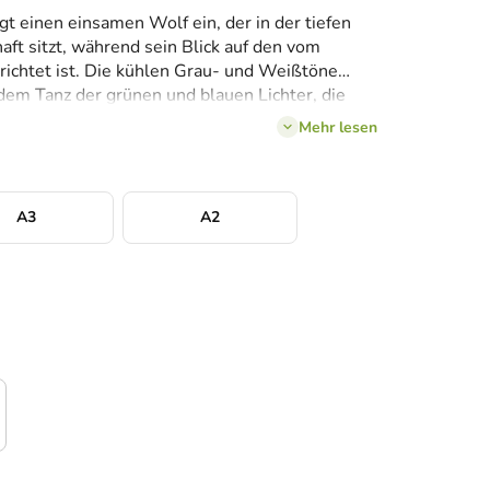
gt einen einsamen Wolf ein, der in der tiefen
aft sitzt, während sein Blick auf den vom
richtet ist. Die kühlen Grau- und Weißtöne
 dem Tanz der grünen und blauen Lichter, die
voller Schönheit erfüllen. Verschneite Bäume
Mehr lesen
n dem Bild Tiefe und ein Gefühl nordischer
pert Ruhe, Kraft und Respekt vor der Natur.
A3
A2