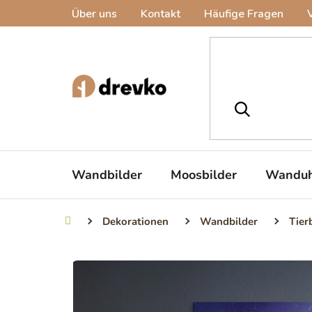
Zum
Über uns
Kontakt
Häufige Fragen
Inhalt
springen
Wandbilder
Moosbilder
Wanduh
Dekorationen
Wandbilder
Tier
Startseite