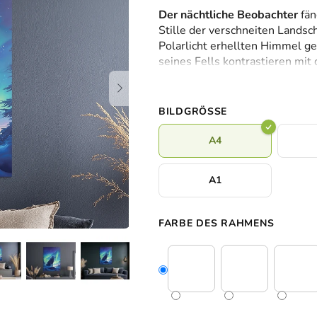
durchschnittliche
Der nächtliche Beobachter
fän
Produktbewertung
Stille der verschneiten Landsch
ist
Polarlicht erhellten Himmel ge
0,0
seines Fells kontrastieren mit
von
den Nachthimmel mit geheimnis
5
säumen die Szene und verleihe
Sternen.
Einsamkeit. Diese Szene verkör
BILDGRÖSSE
A4
A1
FARBE DES RAHMENS