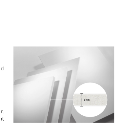
nd
r,
nt