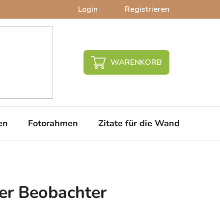
Login
Registrieren
WARENKORB
en
Fotorahmen
Zitate für die Wand
PVC-
her Beobachter