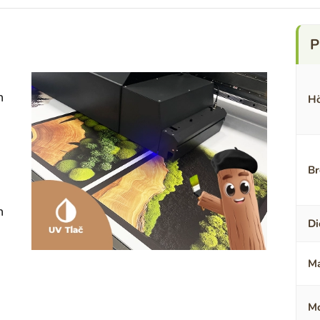
n
Hö
Br
n
Di
Ma
Mo