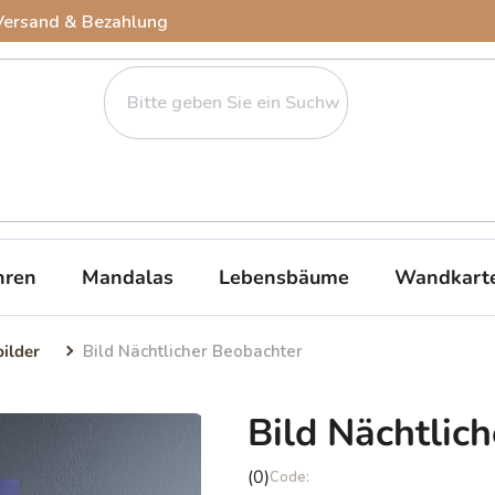
Versand & Bezahlung
ren
Mandalas
Lebensbäume
Wandkart
bilder
Bild Nächtlicher Beobachter
Bild Nächtlic
Die
(0)