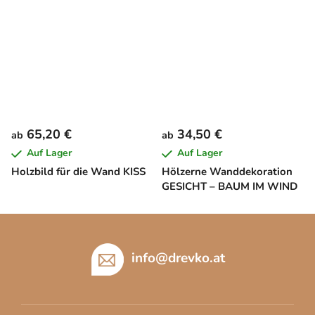
65,20 €
34,50 €
ab
ab
Auf Lager
Auf Lager
Holzbild für die Wand KISS
Hölzerne Wanddekoration
GESICHT – BAUM IM WIND
F
u
ß
info
@
drevko.at
z
e
i