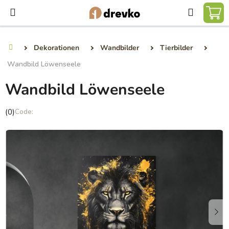
Zum
Suchen
Inhalt
WA
springen
Dekorationen
Wandbilder
Tierbilder
Startseite
Wandbild Löwenseele
Wandbild Löwenseele
Die
(0)
durchschnittliche
Produktbewertung
ist
0,0
von
5
Sternen.