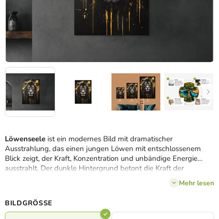
Löwenseele
ist ein modernes Bild mit dramatischer
Ausstrahlung, das einen jungen Löwen mit entschlossenem
Blick zeigt, der Kraft, Konzentration und unbändige Energie
ausstrahlt. Der dunkle Hintergrund betont die Kraft der
Silhouette, während das markante gelbe abstrakte Element der
Mehr lesen
Komposition Spannung und Explosivität verleiht. Das Bild
verbindet die Wildheit der Natur mit moderner Ästhetik und
BILDGRÖSSE
symbolisiert wachsende Kraft, Mut und Bereitschaft, sich
Herausforderungen zu stellen. Hervorragend geeignet als