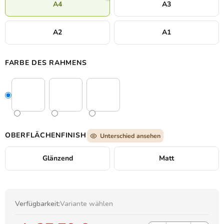
A4
A3
dominantes Element für Innenräume mit Charakter.
A2
A1
FARBE DES RAHMENS
OBERFLÄCHENFINISH
Unterschied ansehen
Glänzend
Matt
Verfügbarkeit:
Variante wählen