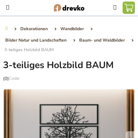
Zum
Suchen
Inhalt
WA
springen
Dekorationen
Wandbilder
Startseite
Bilder Natur und Landschaften
Baum- und Waldbilder
3-teiliges Holzbild BAUM
3-teiliges Holzbild BAUM
Die
(0)
durchschnittliche
Produktbewertung
ist
0,0
von
5
Sternen.