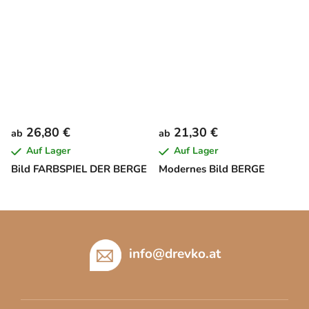
26,80 €
21,30 €
ab
ab
Auf Lager
Auf Lager
Bild FARBSPIEL DER BERGE
Modernes Bild BERGE
F
u
ß
info
@
drevko.at
z
e
i