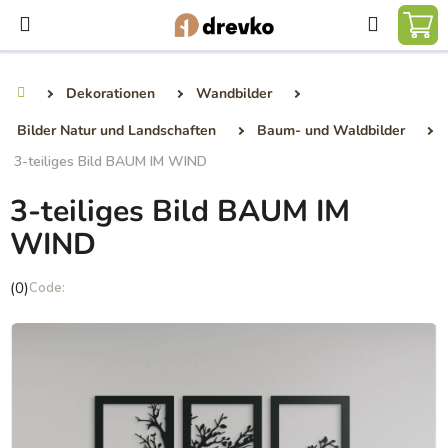
Zum
Suchen
Inhalt
WA
springen
Dekorationen
Wandbilder
Startseite
Bilder Natur und Landschaften
Baum- und Waldbilder
3-teiliges Bild BAUM IM WIND
3-teiliges Bild BAUM IM
WIND
Die
(0)
durchschnittliche
Produktbewertung
ist
0,0
von
5
Sternen.