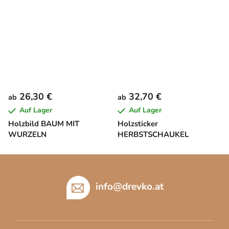
26,30 €
32,70 €
ab
ab
Auf Lager
Auf Lager
Holzbild BAUM MIT
Holzsticker
WURZELN
HERBSTSCHAUKEL
F
u
ß
info
@
drevko.at
z
e
i