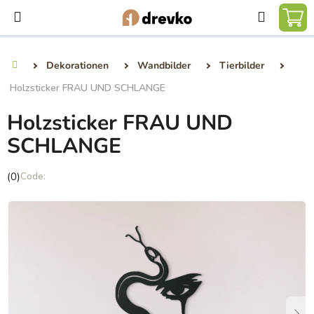
Zum
Suchen
Inhalt
WA
springen
Dekorationen
Wandbilder
Tierbilder
Startseite
Holzsticker FRAU UND SCHLANGE
Holzsticker FRAU UND
SCHLANGE
Die
(0)
durchschnittliche
Produktbewertung
ist
0,0
von
5
Sternen.