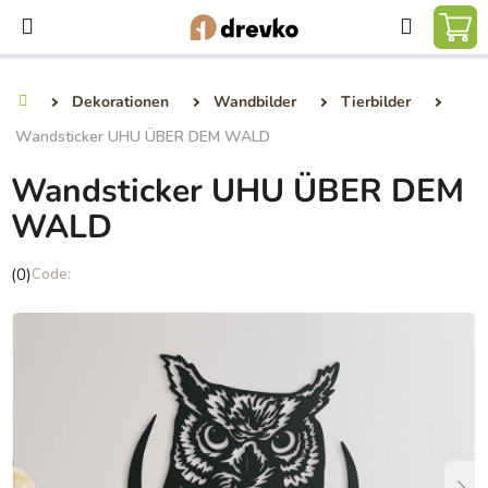
Zum
Suchen
Inhalt
WA
springen
Dekorationen
Wandbilder
Tierbilder
Startseite
Wandsticker UHU ÜBER DEM WALD
Wandsticker UHU ÜBER DEM
WALD
Die
(0)
durchschnittliche
Produktbewertung
ist
0,0
von
5
Sternen.