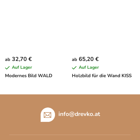
32,70 €
65,20 €
ab
ab
Auf Lager
Auf Lager
Modernes Bild WALD
Holzbild für die Wand KISS
F
u
ß
info
@
drevko.at
z
e
i