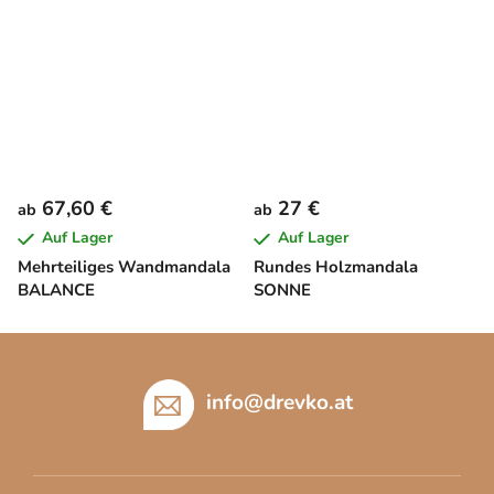
67,60 €
27 €
ab
ab
Auf Lager
Auf Lager
Mehrteiliges Wandmandala
Rundes Holzmandala
BALANCE
SONNE
F
u
ß
info
@
drevko.at
z
e
i