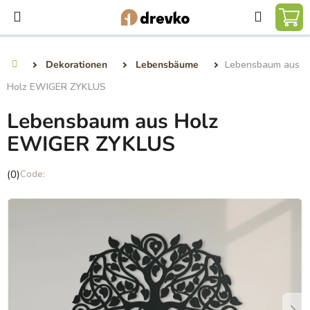
Zum
Suchen
Inhalt
WA
springen
Dekorationen
Lebensbäume
Lebensbaum aus
Startseite
Holz EWIGER ZYKLUS
Lebensbaum aus Holz
EWIGER ZYKLUS
Die
(0)
durchschnittliche
Produktbewertung
ist
0,0
von
5
Sternen.