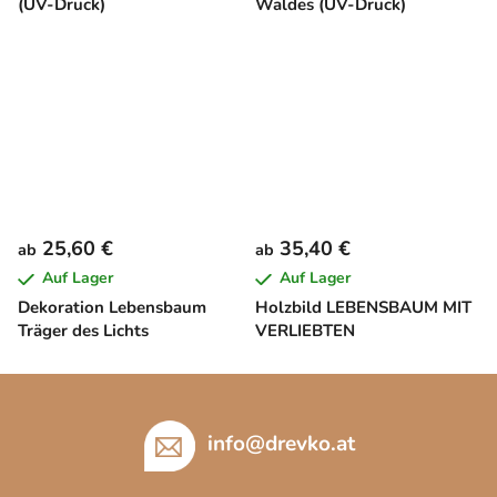
(UV-Druck)
Waldes (UV-Druck)
25,60 €
35,40 €
ab
ab
Auf Lager
Auf Lager
Dekoration Lebensbaum
Holzbild LEBENSBAUM MIT
Träger des Lichts
VERLIEBTEN
F
u
ß
info
@
drevko.at
z