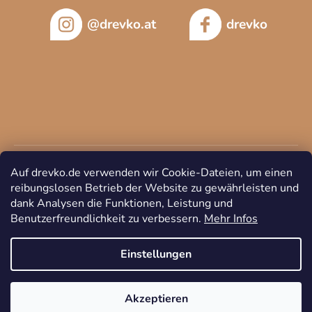
@drevko.at
drevko
Auf drevko.de verwenden wir Cookie-Dateien, um einen
reibungslosen Betrieb der Website zu gewährleisten und
dank Analysen die Funktionen, Leistung und
Benutzerfreundlichkeit zu verbessern.
Mehr Infos
Copyright 2026
DREVKO
. Alle Rechte vorbehalten.
Cookie-
Einstellungen ändern
Einstellungen
Akzeptieren
Erstellt von Shoptet