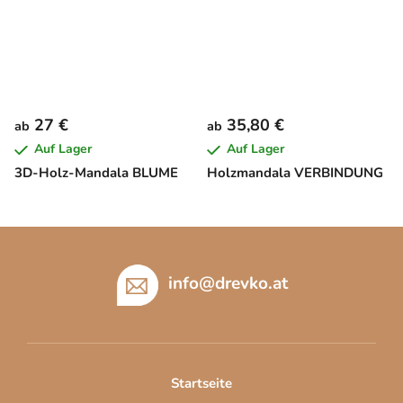
27 €
35,80 €
ab
ab
Auf Lager
Auf Lager
3D-Holz-Mandala BLUME
Holzmandala VERBINDUNG
F
u
ß
info
@
drevko.at
z
e
i
l
Startseite
e