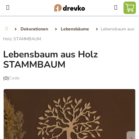
Zum
Suchen
Inhalt
WA
springen
Dekorationen
Lebensbäume
Lebensbaum aus
Startseite
Holz STAMMBAUM
Lebensbaum aus Holz
STAMMBAUM
Die
(0)
durchschnittliche
Produktbewertung
ist
0,0
von
5
Sternen.