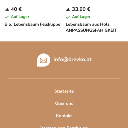
40 €
33,60 €
ab
ab
Auf Lager
Auf Lager
Bild Lebensbaum Felsklippe
Lebensbaum aus Holz
ANPASSUNGSFÄHIGKEIT
F
u
ß
info
@
drevko.at
z
e
i
l
Startseite
e
Über uns
Kontakt
Versand und Bezahlung