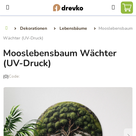
Zum
Suchen
Inhalt
WA
springen
Dekorationen
Lebensbäume
Mooslebensbaum
Startseite
Wächter (UV-Druck)
Mooslebensbaum Wächter
(UV-Druck)
Die
(0)
durchschnittliche
Produktbewertung
ist
0,0
von
5
Sternen.