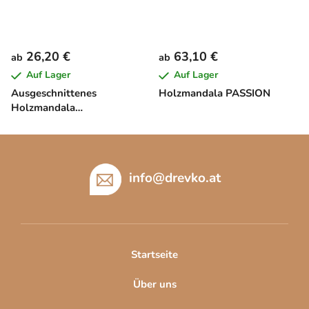
26,20 €
63,10 €
ab
ab
Auf Lager
Auf Lager
Ausgeschnittenes
Holzmandala PASSION
Holzmandala
SCHMETTERLING
F
u
ß
info
@
drevko.at
z
e
i
l
Startseite
e
Über uns