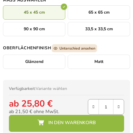
MASS AUSWÄHLEN
Wartungsaufwand und einem günstigeren Preis
als bei
klassischen Moosbildern.
45 x 45 cm
65 x 65 cm
90 x 90 cm
33,5 x 33,5 cm
OBERFLÄCHENFINISH
Unterschied ansehen
Glänzend
Matt
Verfügbarkeit:
Variante wählen
ab
25,80 €
ab
21,50 €
ohne MwSt.
Verkaufspreis: