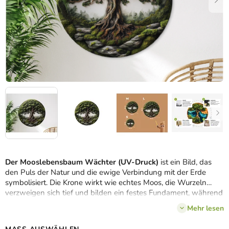
Der Mooslebensbaum Wächter (UV-Druck)
ist ein Bild, das
den Puls der Natur und die ewige Verbindung mit der Erde
symbolisiert. Die Krone wirkt wie echtes Moos, die Wurzeln
verzweigen sich tief und bilden ein festes Fundament, während
die Herzform dem Werk
Emotion und sanfte Poesie
verleiht.
Mehr lesen
Dank modernem UV-Druck erhalten Sie ein Kunstwerk mit
realistischem Aussehen, langer Lebensdauer, null