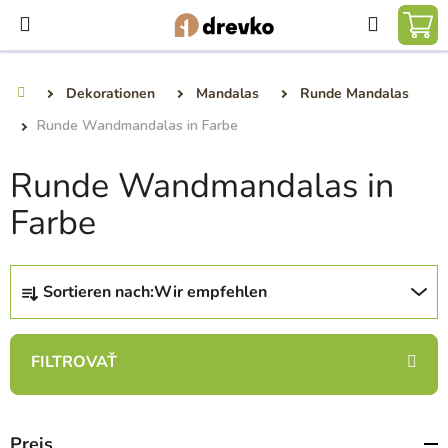
Zum
Suchen
Inhalt
WA
springen
Dekorationen
Mandalas
Runde Mandalas
Startseite
Runde Wandmandalas in Farbe
Runde Wandmandalas in
Farbe
P
Sortieren nach:
Wir empfehlen
r
o
d
u
k
t
Preis