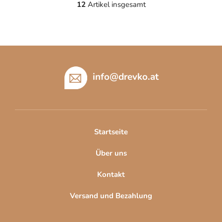
12
Artikel insgesamt
S
t
e
u
F
e
u
r
e
ß
info
@
drevko.at
l
z
e
e
m
i
e
l
n
Startseite
t
e
e
Über uns
d
e
Kontakt
r
L
Versand und Bezahlung
i
s