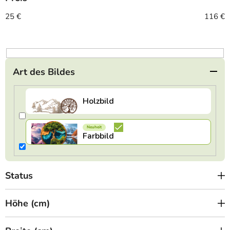
s
o
25
€
116
€
r
t
i
e
Art des Bildes
r
u
n
g
Status
Höhe (cm)