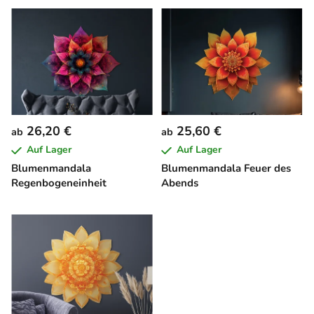
L
i
s
t
e
d
e
26,20 €
25,60 €
ab
ab
r
Auf Lager
Auf Lager
P
Blumenmandala
Blumenmandala Feuer des
r
Regenbogeneinheit
Abends
o
d
u
k
t
e