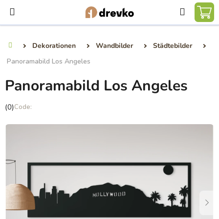
Zum
Suchen
Inhalt
WA
springen
Dekorationen
Wandbilder
Städtebilder
Startseite
Panoramabild Los Angeles
Panoramabild Los Angeles
Die
(0)
durchschnittliche
Produktbewertung
ist
0,0
von
5
Sternen.