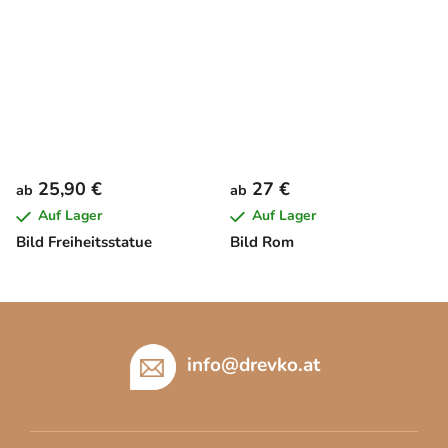
25,90 €
27 €
ab
ab
Auf Lager
Auf Lager
Bild Freiheitsstatue
Bild Rom
F
u
ß
info
@
drevko.at
z
e
i