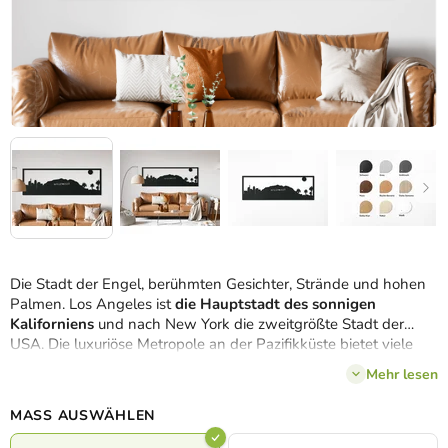
Die Stadt der Engel, berühmten Gesichter, Strände und hohen
Palmen. Los Angeles ist
die Hauptstadt des sonnigen
Kaliforniens
und nach New York die zweitgrößte Stadt der
USA. Die luxuriöse Metropole an der Pazifikküste bietet viele
Kontraste, aber noch mehr Sehenswürdigkeiten und
Mehr lesen
Attraktionen, die es zu sehen gibt. Wir haben versucht, auf
diesen
amerikanischen Traum
durch ein breites Panorama in
3
MASS AUSWÄHLEN
Größen
und
8 Dekoren
einzufangen.