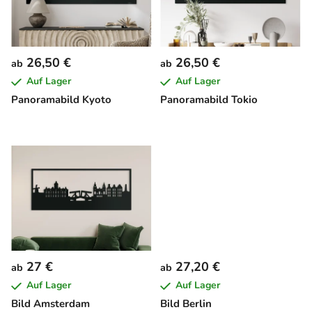
e
d
e
26,50 €
26,50 €
ab
ab
r
Auf Lager
Auf Lager
P
Panoramabild Kyoto
Panoramabild Tokio
r
o
d
u
k
t
e
27 €
27,20 €
ab
ab
Auf Lager
Auf Lager
Bild Amsterdam
Bild Berlin