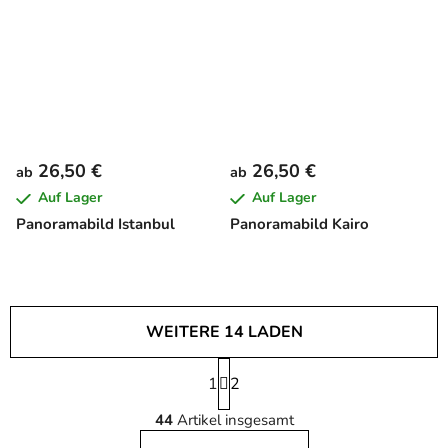
26,50 €
26,50 €
ab
ab
Auf Lager
Auf Lager
Panoramabild Istanbul
Panoramabild Kairo
WEITERE 14 LADEN
P
1
a
2
S
g
44
Artikel insgesamt
i
t
n
e