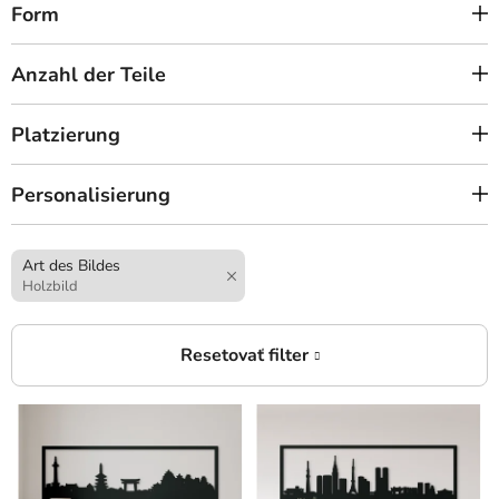
Form
Anzahl der Teile
Platzierung
Personalisierung
Art des Bildes
Holzbild
L
i
s
t