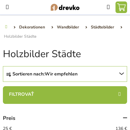
Zum
Suchen
Inhalt
WA
springen
Dekorationen
Wandbilder
Städtebilder
Startseite
Holzbilder Städte
Holzbilder Städte
P
Sortieren nach:
Wir empfehlen
r
o
d
u
k
t
Preis
s
o
25
€
136
€