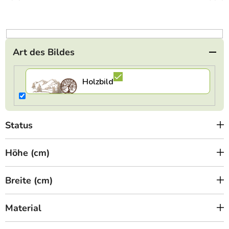
r
t
i
e
Art des Bildes
r
u
n
g
Status
Höhe (cm)
Breite (cm)
Material