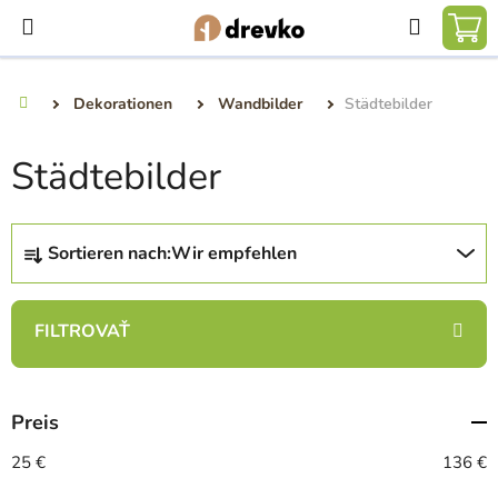
Zum
Suchen
Inhalt
WA
springen
Dekorationen
Wandbilder
Städtebilder
Startseite
Städtebilder
P
Sortieren nach:
Wir empfehlen
r
o
d
u
k
t
Preis
s
o
25
€
136
€
r