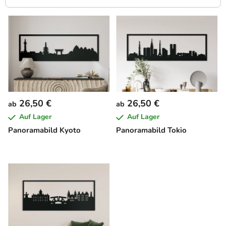
L
i
s
t
e
d
e
26,50 €
26,50 €
ab
ab
r
Auf Lager
Auf Lager
P
Panoramabild Kyoto
Panoramabild Tokio
r
o
d
u
k
t
e