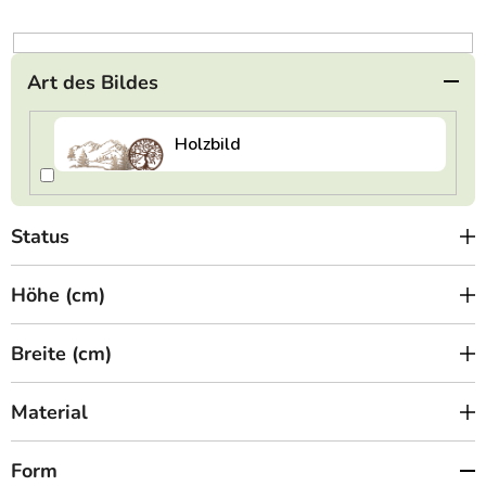
t
i
e
Art des Bildes
r
u
n
g
Status
Höhe (cm)
Breite (cm)
Material
Form