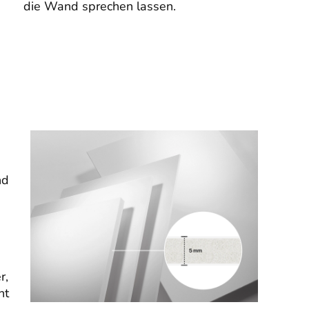
die Wand sprechen lassen.
nd
r,
nt