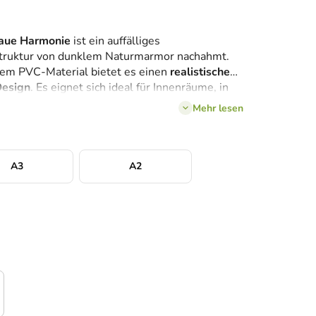
raue Harmonie
ist ein auffälliges
Struktur von dunklem Naturmarmor nachahmt.
em PVC-Material bietet es einen
realistischen
Design
. Es eignet sich ideal für Innenräume, in
nd ein Gefühl von Festigkeit
schaffen möchten.
Mehr lesen
ptisch beeindruckend –
Kunst, die Bestand hat.
A3
A2