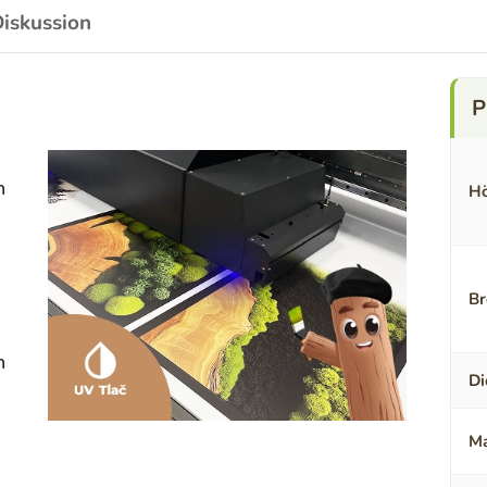
iskussion
n
Hö
Br
n
Di
Ma