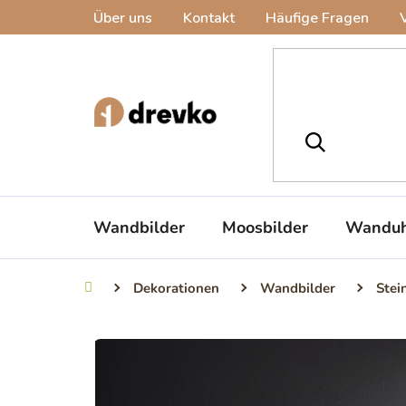
Zum
Über uns
Kontakt
Häufige Fragen
Inhalt
springen
Wandbilder
Moosbilder
Wanduh
Dekorationen
Wandbilder
Stei
Startseite