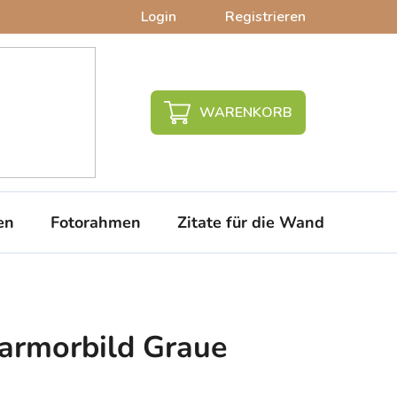
Login
Registrieren
WARENKORB
en
Fotorahmen
Zitate für die Wand
PVC-
Marmorbild Graue