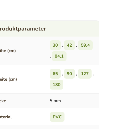
30
,
42
,
59,4
he (cm)
,
84,1
65
,
90
,
127
,
eite (cm)
180
cke
5 mm
terial
PVC