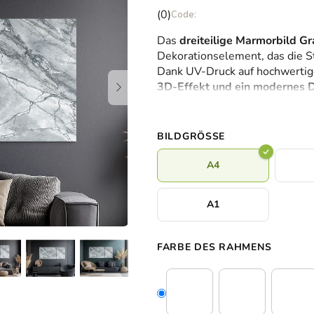
Die
(0)
durchschnittliche
Das
dreiteilige Marmorbild G
Produktbewertung
Dekorationselement, das die 
ist
Dank UV-Druck auf hochwertig
0,0
3D-Effekt und ein modernes 
von
denen Sie
Kontrast, Eleganz u
5
Langlebig, wartungsfrei und o
Sternen.
BILDGRÖSSE
A4
A1
FARBE DES RAHMENS