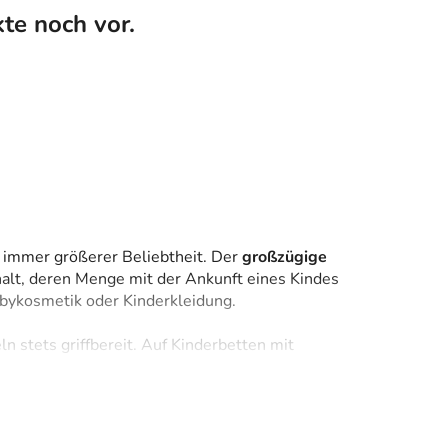
te noch vor.
Kategorien ansehen.
 immer größerer Beliebtheit. Der
großzügige
alt, deren Menge mit der Ankunft eines Kindes
ZEN
abykosmetik oder Kinderkleidung.
ln stets griffbereit. Auf Kinderbetten mit
dieses Stauraums erleichtert. Die
Bedienung
rn noch später sogar den Kindern selbst