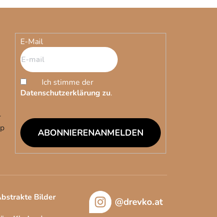
E-Mail
Ich stimme der
Datenschutzerklärung zu
.
r
op
ANMELDEN
bstrakte Bilder
@drevko.at