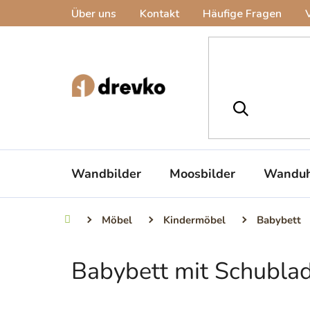
Zum
Über uns
Kontakt
Häufige Fragen
Inhalt
springen
Wandbilder
Moosbilder
Wanduh
Möbel
Kindermöbel
Babybett
Startseite
Babybett mit Schubla
S