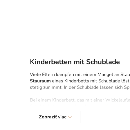
e
i
t
e
n
l
e
i
Kinderbetten mit Schublade
s
t
Viele Eltern kämpfen mit einem Mangel an Stau
Stauraum
eines Kinderbetts mit Schublade lös
e
stetig zunimmt. In der Schublade lassen sich 
Bei einem Kinderbett, das mit einer Wickelauflag
Schublade können – ähnlich wie auf
Kinderkom
Zobraziť viac
Kinderbetten mit Schublade sind mit einem hoc
der Schublade ist somit sehr einfach
– das Hera