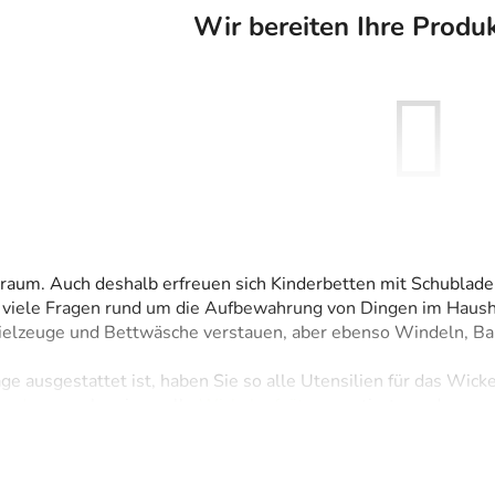
Wir bereiten Ihre Produk
Sie können sich aber auch andere 
raum. Auch deshalb erfreuen sich Kinderbetten mit Schublade
t viele Fragen rund um die Aufbewahrung von Dingen im Haush
EINKAUF FORTSET
Spielzeuge und Bettwäsche verstauen, aber ebenso Windeln, B
e ausgestattet ist, haben Sie so alle Utensilien für das Wicke
moden
– auch universelle
Wickelaufsätze
montiert werden.
hwertigen Führungssystem ausgestattet, das die Handhabung 
usziehen und Hineinschieben bereitet weder zierlichen Mütte