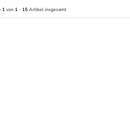
e
1
von
1
-
15
Artikel insgesamt
8 €
59,80 €
Auf Lager
Auf Lager
ab
aufschrift Always kiss me
Holzaufschrift für die Wan
night
Me