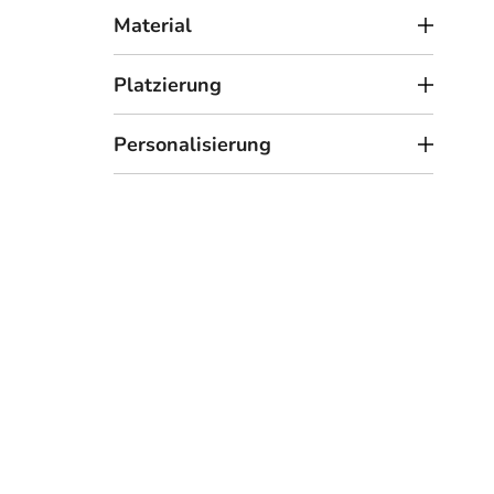
t
Material
e
Platzierung
Personalisierung
6
ab
Holz