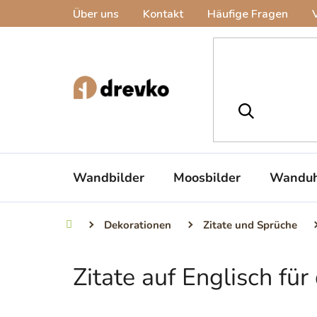
Zum
Über uns
Kontakt
Häufige Fragen
Inhalt
springen
Wandbilder
Moosbilder
Wanduh
Dekorationen
Zitate und Sprüche
Startseite
Zitate auf Englisch fü
S