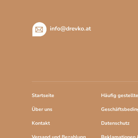
ß
z
e
i
info
@
drevko.at
l
e
Startseite
Häufig gestellt
Über uns
Geschäftsbedi
Kontakt
Datenschutz
Versand und Bezahlung
Reklamationen