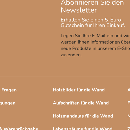
l
e
m
e
n
t
Legen Sie Ihre E-Mail ein und wir
e
werden Ihnen Informationen übe
d
neue Produkte in unserem E-Sh
e
zusenden.
r
L
i
s
t
e Fragen
Holzbilder für die Wand
A
e
ngungen
Aufschriften für die Wand
F
Holzmandalas für die Wand
M
 & Warenrückgabe
Lebensbäume für die Wand
Z