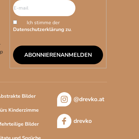
Ich stimme der
Datenschutzerklärung zu
.
r
op
ANMELDEN
bstrakte Bilder
@drevko.at
ürs Kinderzimme
drevko
ehrteilige Bilder
itate und Sprüche