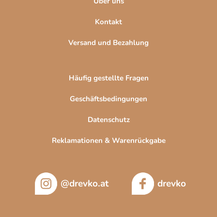
Über uns
d
e
Kontakt
r
L
Versand und Bezahlung
i
s
t
Häufig gestellte Fragen
e
Geschäftsbedingungen
Datenschutz
Reklamationen & Warenrückgabe
@drevko.at
drevko