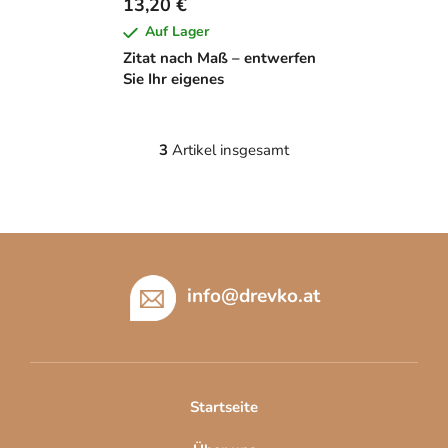
13,20 €
Auf Lager
Zitat nach Maß – entwerfen
Sie Ihr eigenes
3
Artikel insgesamt
S
t
e
u
F
e
u
r
e
ß
info
@
drevko.at
l
z
e
e
m
i
e
l
n
Startseite
t
e
e