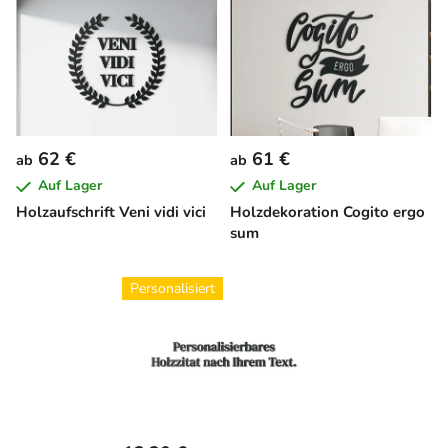
i
s
s
o
t
r
e
t
d
i
e
e
62 €
61 €
ab
ab
r
r
Auf Lager
Auf Lager
P
u
Holzaufschrift Veni vidi vici
Holzdekoration Cogito ergo
r
n
sum
o
g
d
Personalisiert
u
k
t
e