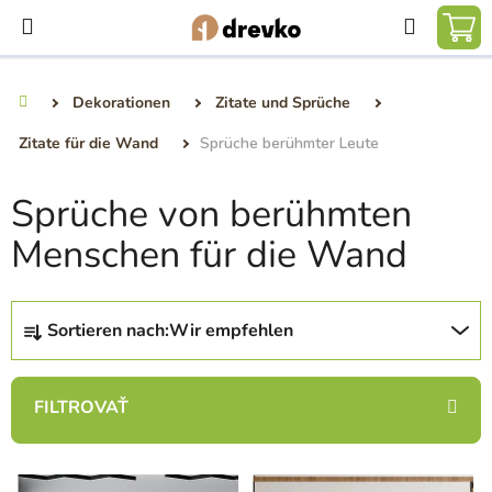
Zum
Suchen
Inhalt
WA
springen
Dekorationen
Zitate und Sprüche
Startseite
Zitate für die Wand
Sprüche berühmter Leute
Sprüche von berühmten
Menschen für die Wand
P
Sortieren nach:
Wir empfehlen
r
o
d
u
k
L
t