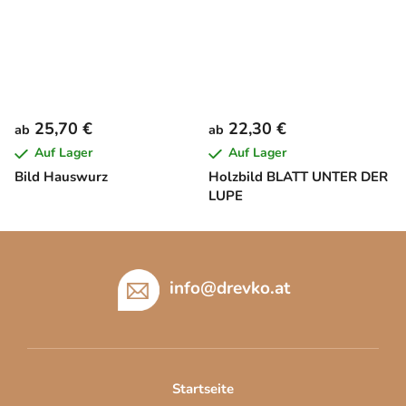
25,70 €
22,30 €
ab
ab
Auf Lager
Auf Lager
Bild Hauswurz
Holzbild BLATT UNTER DER
LUPE
F
u
ß
info
@
drevko.at
z
e
i
l
Startseite