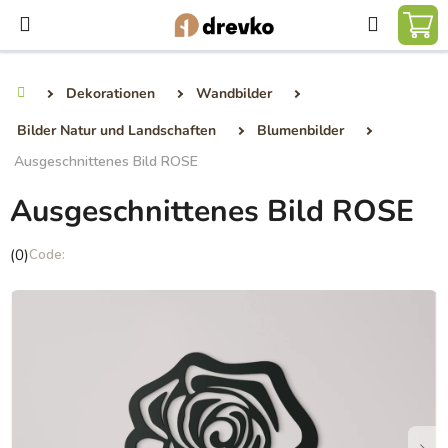
Zum
Suchen
Inhalt
WA
springen
Dekorationen
Wandbilder
Startseite
Bilder Natur und Landschaften
Blumenbilder
Ausgeschnittenes Bild ROSE
Ausgeschnittenes Bild ROSE
Die
(0)
durchschnittliche
Produktbewertung
ist
0,0
von
5
Sternen.