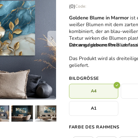
Die
(0)
durchschnittliche
Goldene Blume in Marmor
ist 
Produktbewertung
weißer Blumen mit dem zarten 
ist
kombiniert, der an blau-weiße
0,0
Textur wirken die Blumen plast
von
schon auf den ersten Blick faszi
Der angegebene Preis umfasst 
5
Sternen.
Das Produkt wird als dreiteili
geliefert.
BILDGRÖSSE
A4
A1
FARBE DES RAHMENS