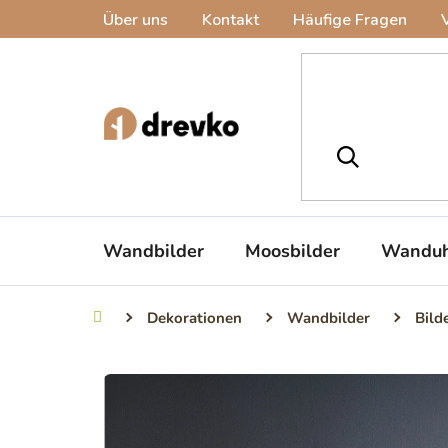
Zum
Über uns
Kontakt
Häufige Fragen
Inhalt
springen
Wandbilder
Moosbilder
Wanduh
Dekorationen
Wandbilder
Bild
Startseite