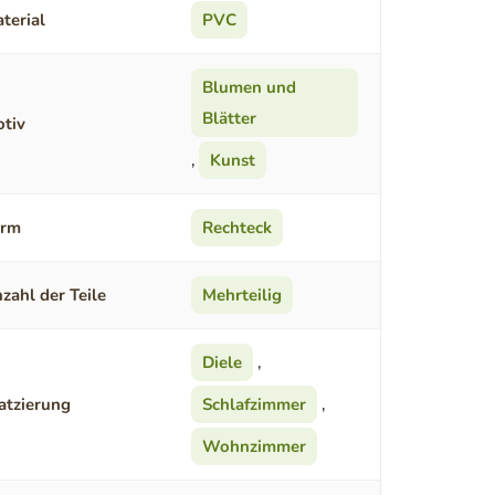
terial
PVC
Blumen und
Blätter
tiv
,
Kunst
orm
Rechteck
zahl der Teile
Mehrteilig
Diele
,
atzierung
Schlafzimmer
,
Wohnzimmer