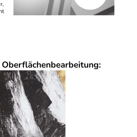
r,
nt
r Oberflächenbearbeitung: