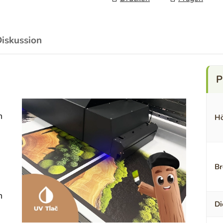
iskussion
n
Hö
Br
n
Di