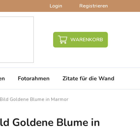
Login
Registrieren
WARENKORB
en
Fotorahmen
Zitate für die Wand
PVC-
s Bild Goldene Blume in Marmor
ild Goldene Blume in