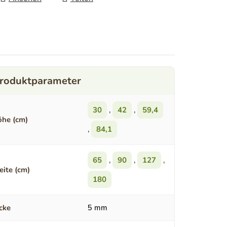
30
,
42
,
59,4
he (cm)
,
84,1
65
,
90
,
127
,
eite (cm)
180
cke
5 mm