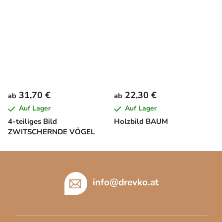
31,70 €
22,30 €
ab
ab
Auf Lager
Auf Lager
4-teiliges Bild
Holzbild BAUM
ZWITSCHERNDE VÖGEL
F
u
ß
info
@
drevko.at
z
e
i