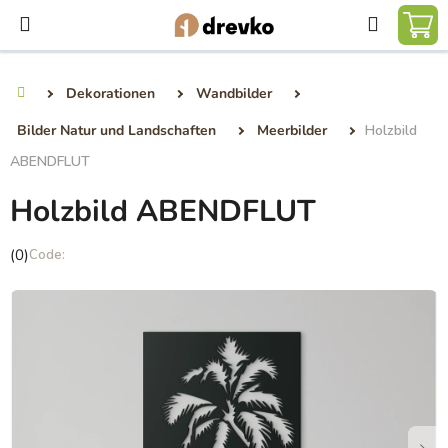
Zum
Suchen
Inhalt
WA
springen
Dekorationen
Wandbilder
Startseite
Bilder Natur und Landschaften
Meerbilder
Holzbild
ABENDFLUT
Holzbild ABENDFLUT
Die
(0)
durchschnittliche
Produktbewertung
ist
0,0
von
5
Sternen.