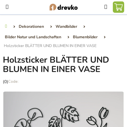
Zum
Suchen
Inhalt
WA
springen
Dekorationen
Wandbilder
Startseite
Bilder Natur und Landschaften
Blumenbilder
Holzsticker BLÄTTER UND BLUMEN IN EINER VASE
Holzsticker BLÄTTER UND
BLUMEN IN EINER VASE
Die
(0)
durchschnittliche
Produktbewertung
ist
0,0
von
5
Sternen.