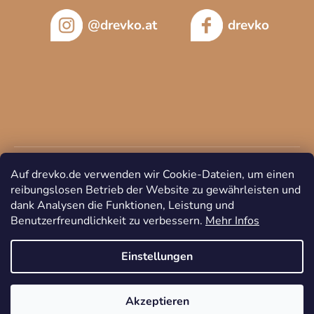
@drevko.at
drevko
Auf drevko.de verwenden wir Cookie-Dateien, um einen
reibungslosen Betrieb der Website zu gewährleisten und
dank Analysen die Funktionen, Leistung und
Benutzerfreundlichkeit zu verbessern.
Mehr Infos
Copyright 2026
DREVKO
. Alle Rechte vorbehalten.
Cookie-
Einstellungen ändern
Einstellungen
Akzeptieren
Erstellt von Shoptet