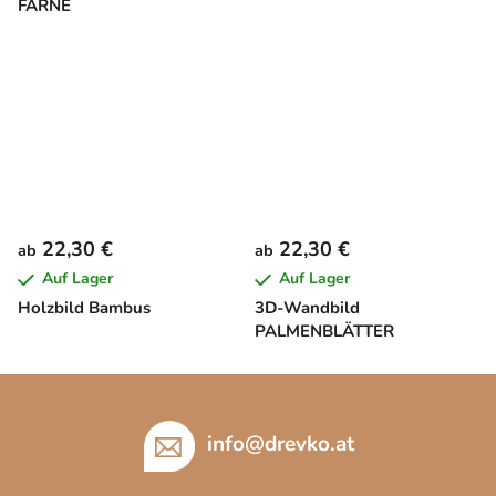
FARNE
22,30 €
22,30 €
ab
ab
Auf Lager
Auf Lager
Holzbild Bambus
3D-Wandbild
PALMENBLÄTTER
F
u
ß
info
@
drevko.at
z