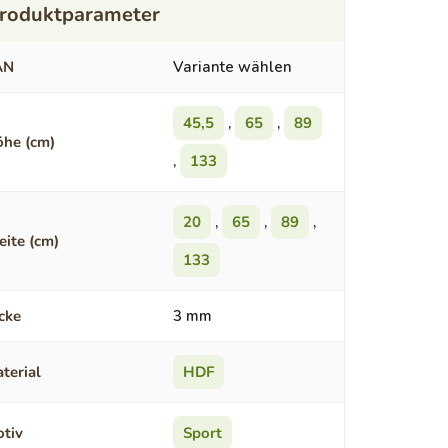
AN
Variante wählen
45,5
,
65
,
89
he (cm)
,
133
20
,
65
,
89
,
eite (cm)
133
cke
3 mm
terial
HDF
tiv
Sport