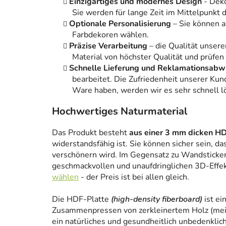
Einzigartiges und modernes Design
- Dek
Sie werden für lange Zeit im Mittelpunkt
Optionale Personalisierung
– Sie können 
Farbdekoren wählen.
Präzise Verarbeitung
– die Qualität unsere
Material von höchster Qualität und prüfen
Schnelle Lieferung und Reklamationsabw
bearbeitet. Die Zufriedenheit unserer Kun
Ware haben, werden wir es sehr schnell l
Hochwertiges Naturmaterial
Das Produkt besteht
aus einer 3 mm dicken HD
widerstandsfähig ist. Sie können sicher sein, da
verschönern wird. Im Gegensatz zu Wandstickern
geschmackvollen und unaufdringlichen 3D-Effe
wählen
- der Preis ist bei allen gleich.
Die HDF-Platte
(high-density fiberboard)
ist ei
Zusammenpressen von zerkleinertem Holz (meist
ein natürliches und gesundheitlich unbedenklich