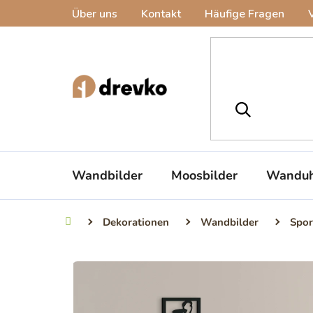
Zum
Über uns
Kontakt
Häufige Fragen
Inhalt
springen
Wandbilder
Moosbilder
Wanduh
Dekorationen
Wandbilder
Spor
Startseite