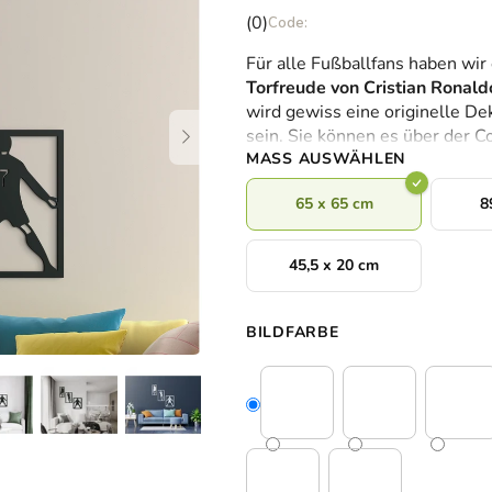
Die
(0)
durchschnittliche
Für alle Fußballfans haben wir 
Produktbewertung
Torfreude von Cristian Ronal
ist
wird gewiss eine originelle De
0,0
sein. Sie können es über der 
von
MASS AUSWÄHLEN
5
Sternen.
65 x 65 cm
8
45,5 x 20 cm
BILDFARBE