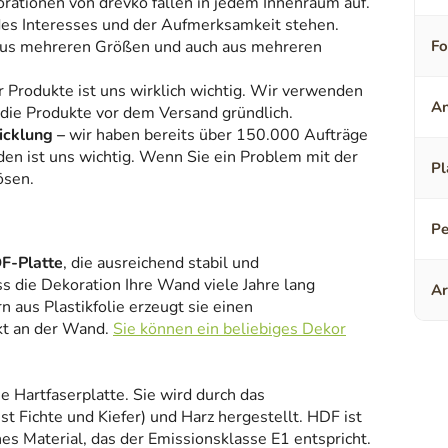
orationen von drevko fallen in jedem Innenraum auf.
 des Interesses und der Aufmerksamkeit stehen.
aus mehreren Größen und auch aus mehreren
F
r Produkte ist uns wirklich wichtig. Wir verwenden
An
 die Produkte vor dem Versand gründlich.
icklung –
wir haben bereits über 150.000 Aufträge
den ist uns wichtig. Wenn Sie ein Problem mit der
Pl
ösen.
Pe
F-Platte
, die ausreichend stabil und
ss die Dekoration Ihre Wand viele Jahre lang
Ar
 aus Plastikfolie erzeugt sie einen
kt an der Wand.
Sie können ein beliebiges Dekor
ne Hartfaserplatte. Sie wird durch das
 Fichte und Kiefer) und Harz hergestellt. HDF ist
es Material, das der Emissionsklasse E1 entspricht.