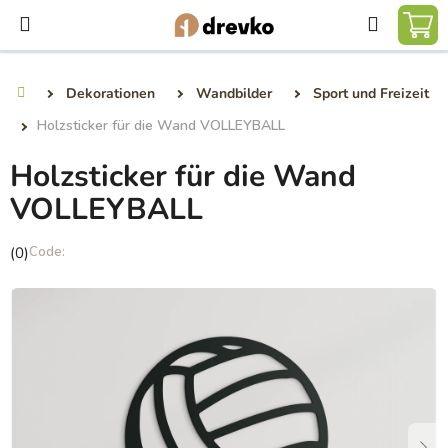
Zum
Suchen
Inhalt
WA
springen
Dekorationen
Wandbilder
Sport und Freizeit
Startseite
Holzsticker für die Wand VOLLEYBALL
Holzsticker für die Wand
VOLLEYBALL
Die
(0)
durchschnittliche
Produktbewertung
ist
0,0
von
5
Sternen.