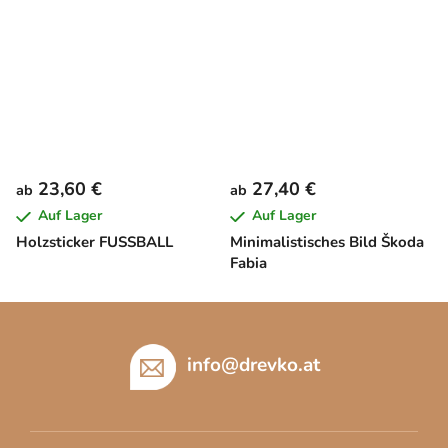
23,60 €
27,40 €
ab
ab
Auf Lager
Auf Lager
Holzsticker FUSSBALL
Minimalistisches Bild Škoda
Fabia
F
u
ß
info
@
drevko.at
z
e
i