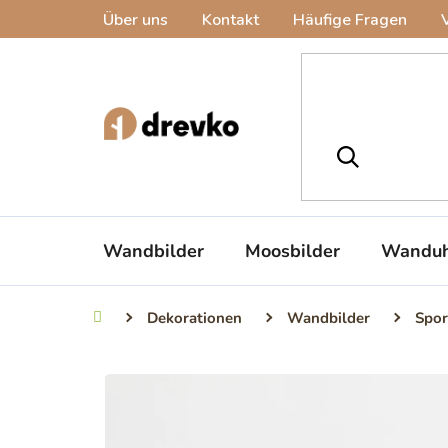
Zum
Über uns
Kontakt
Häufige Fragen
Inhalt
springen
Wandbilder
Moosbilder
Wanduh
Dekorationen
Wandbilder
Spor
Startseite