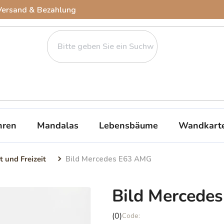
Versand & Bezahlung
ren
Mandalas
Lebensbäume
Wandkart
t und Freizeit
Bild Mercedes E63 AMG
Bild Mercede
Die
(0)