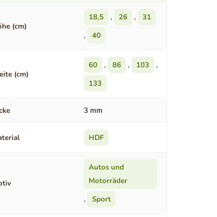
18,5
,
26
,
31
he (cm)
,
40
60
,
86
,
103
,
eite (cm)
133
cke
3 mm
terial
HDF
Autos und
Motorräder
tiv
,
Sport