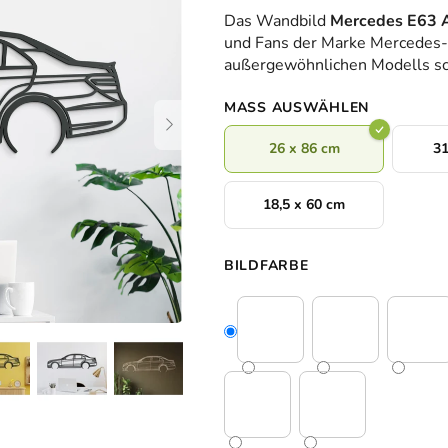
durchschnittliche
Das Wandbild
Mercedes E63
Produktbewertung
und Fans der Marke Mercedes-Be
ist
außergewöhnlichen Modells sc
0,0
von
MASS AUSWÄHLEN
5
Sternen.
26 x 86 cm
31
18,5 x 60 cm
BILDFARBE