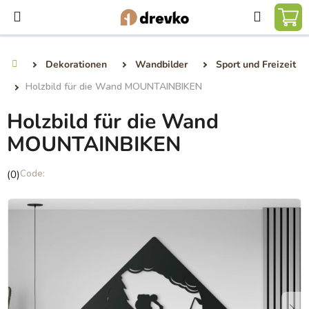
Zum
Suchen
Inhalt
WA
springen
Dekorationen
Wandbilder
Sport und Freizeit
Startseite
Holzbild für die Wand MOUNTAINBIKEN
Holzbild für die Wand
MOUNTAINBIKEN
Die
(0)
durchschnittliche
Produktbewertung
ist
0,0
von
5
Sternen.