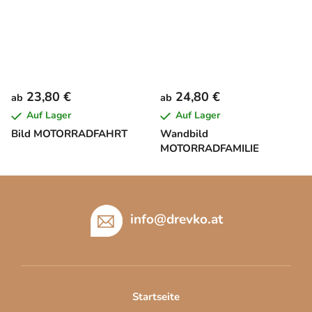
23,80 €
24,80 €
ab
ab
Auf Lager
Auf Lager
Bild MOTORRADFAHRT
Wandbild
MOTORRADFAMILIE
F
u
ß
info
@
drevko.at
z
e
i
l
Startseite
e