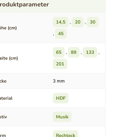
14,5
,
20
,
30
he (cm)
,
45
65
,
89
,
133
,
eite (cm)
201
cke
3 mm
terial
HDF
tiv
Musik
orm
Rechteck