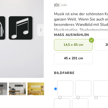
Die
(0)
durchschnittliche
Musik ist eine der schönsten 
Produktbewertung
ganzen Welt. Wenn Sie auch ei
ist
besonderes Wandbild mit Stud
0,0
Musikstudios, Studentenzim
von
MASS AUSWÄHLEN
5
Sternen.
14,5 x 65 cm
2
45 x 201 cm
BILDFARBE