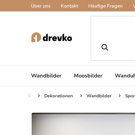
Zum
Über uns
Kontakt
Häufige Fragen
Inhalt
springen
Wandbilder
Moosbilder
Wanduh
Dekorationen
Wandbilder
Spor
Startseite