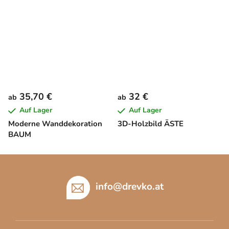
35,70 €
32 €
ab
ab
Auf Lager
Auf Lager
Moderne Wanddekoration
3D-Holzbild ÄSTE
BAUM
F
u
ß
info
@
drevko.at
z
e
i