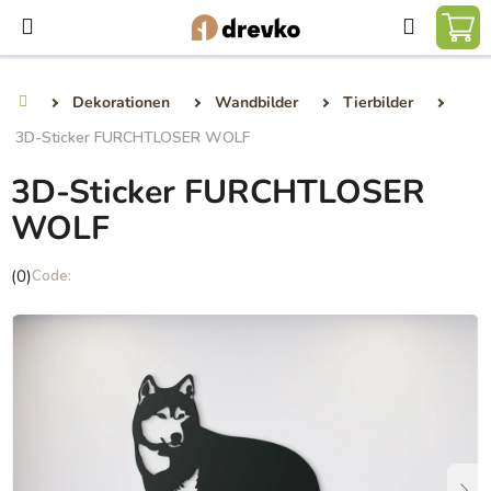
Zum
Suchen
Inhalt
WA
springen
Dekorationen
Wandbilder
Tierbilder
Startseite
3D-Sticker FURCHTLOSER WOLF
3D-Sticker FURCHTLOSER
WOLF
Die
(0)
durchschnittliche
Produktbewertung
ist
0,0
von
5
Sternen.