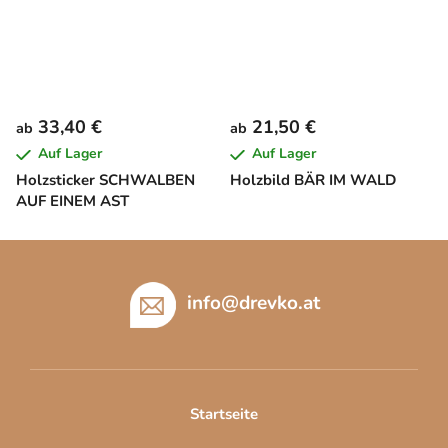
33,40 €
21,50 €
ab
ab
Auf Lager
Auf Lager
Holzsticker SCHWALBEN
Holzbild BÄR IM WALD
AUF EINEM AST
F
u
ß
info
@
drevko.at
z
e
i
l
Startseite
e