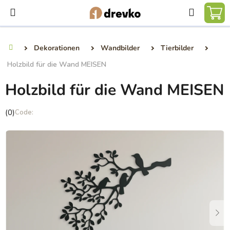
Zum
Suchen
Inhalt
WA
springen
Dekorationen
Wandbilder
Tierbilder
Startseite
Holzbild für die Wand MEISEN
Holzbild für die Wand MEISEN
Die
(0)
durchschnittliche
Produktbewertung
ist
0,0
von
5
Sternen.