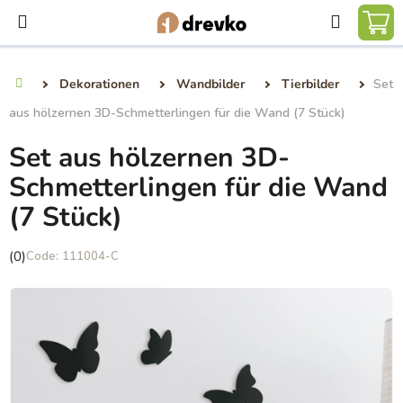
Zum
Suchen
Inhalt
WA
springen
Dekorationen
Wandbilder
Tierbilder
Set
Startseite
aus hölzernen 3D-Schmetterlingen für die Wand (7 Stück)
Set aus hölzernen 3D-
Schmetterlingen für die Wand
(7 Stück)
Die
(0)
111004-C
durchschnittliche
Produktbewertung
ist
0,0
von
5
Sternen.