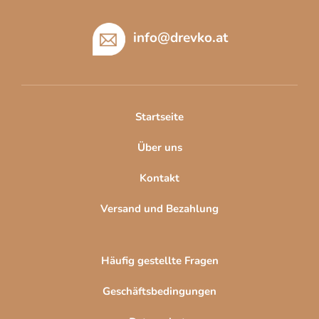
F
u
ß
info
@
drevko.at
z
e
i
l
Startseite
e
Über uns
Kontakt
Versand und Bezahlung
Häufig gestellte Fragen
Geschäftsbedingungen