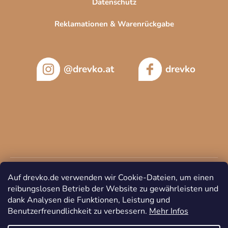
Datenschutz
Reklamationen & Warenrückgabe
@drevko.at
drevko
Auf drevko.de verwenden wir Cookie-Dateien, um einen
reibungslosen Betrieb der Website zu gewährleisten und
dank Analysen die Funktionen, Leistung und
Benutzerfreundlichkeit zu verbessern.
Mehr Infos
Copyright 2026
DREVKO
. Alle Rechte vorbehalten.
Cookie-
Einstellungen ändern