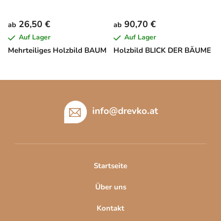
26,50 €
90,70 €
ab
ab
Auf Lager
Auf Lager
Mehrteiliges Holzbild BAUM
Holzbild BLICK DER BÄUME
F
u
ß
info
@
drevko.at
z
e
i
l
Startseite
e
Über uns
Kontakt