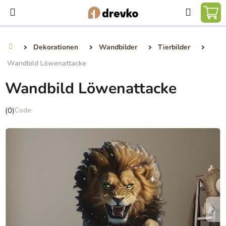
Zum
Suchen
Inhalt
WA
springen
Dekorationen
Wandbilder
Tierbilder
Startseite
Wandbild Löwenattacke
Wandbild Löwenattacke
Die
(0)
durchschnittliche
Produktbewertung
ist
0,0
von
5
Sternen.