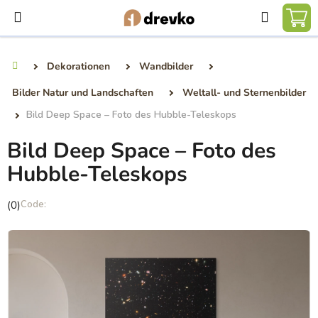
Zum
Suchen
Inhalt
WA
springen
Dekorationen
Wandbilder
Startseite
Bilder Natur und Landschaften
Weltall- und Sternenbilder
Bild Deep Space – Foto des Hubble-Teleskops
Bild Deep Space – Foto des
Hubble-Teleskops
Die
(0)
durchschnittliche
Produktbewertung
ist
0,0
von
5
Sternen.