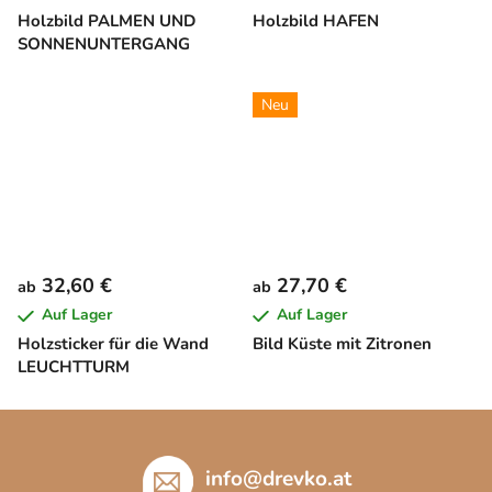
Holzbild PALMEN UND
Holzbild HAFEN
SONNENUNTERGANG
Neu
32,60 €
27,70 €
ab
ab
Auf Lager
Auf Lager
Holzsticker für die Wand
Bild Küste mit Zitronen
LEUCHTTURM
F
u
ß
info
@
drevko.at