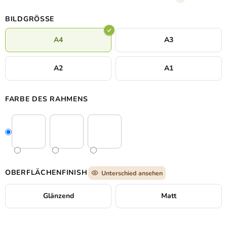
der Zeit. Dank des UV-Drucks kommen die zarten Farben und
Details besonders gut zur Geltung, und das Bild passt in ein
BILDGRÖSSE
modernes Interieur, ein Arbeitszimmer oder einen Raum, in dem
es die Faszination für das unendliche Universum wecken soll.
A4
A3
A2
A1
FARBE DES RAHMENS
OBERFLÄCHENFINISH
Unterschied ansehen
Glänzend
Matt