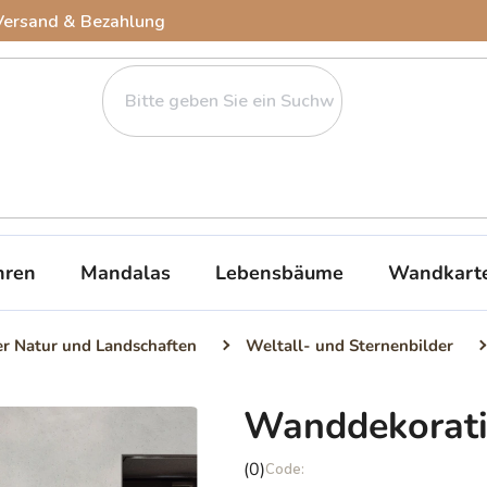
Versand & Bezahlung
ren
Mandalas
Lebensbäume
Wandkart
er Natur und Landschaften
Weltall- und Sternenbilder
Wanddekorat
Die
(0)