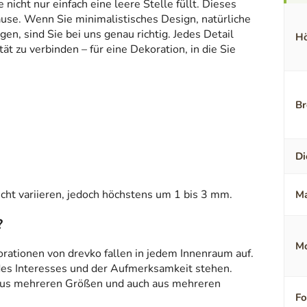
icht nur einfach eine leere Stelle füllt. Dieses
ause. Wenn Sie minimalistisches Design, natürliche
en, sind Sie bei uns genau richtig. Jedes Detail
Hö
t zu verbinden – für eine Dekoration, in die Sie
Br
Di
ht variieren, jedoch höchstens um 1 bis 3 mm.
Ma
?
Mo
orationen von drevko fallen in jedem Innenraum auf.
 des Interesses und der Aufmerksamkeit stehen.
aus mehreren Größen und auch aus mehreren
F