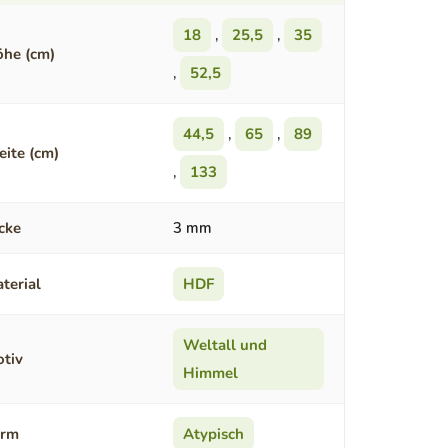
18
,
25,5
,
35
he (cm)
,
52,5
44,5
,
65
,
89
eite (cm)
,
133
cke
3 mm
terial
HDF
Weltall und
tiv
Himmel
orm
Atypisch