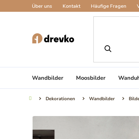
Zum
Über uns
Kontakt
Häufige Fragen
Inhalt
springen
Wandbilder
Moosbilder
Wanduh
Dekorationen
Wandbilder
Bild
Startseite