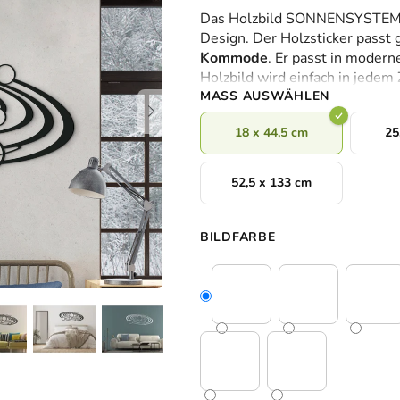
durchschnittliche
Das Holzbild SONNENSYSTEM so
Produktbewertung
Design. Der Holzsticker passt 
ist
Kommode
. Er passt in modern
0,0
Holzbild wird einfach in jedem
von
MASS AUSWÄHLEN
5
Sternen.
18 x 44,5 cm
25
52,5 x 133 cm
BILDFARBE