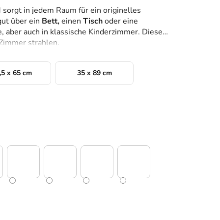
rgt in jedem Raum für ein originelles
gut über ein
Bett,
einen
Tisch
oder eine
e, aber auch in klassische Kinderzimmer. Dieses
 Zimmer strahlen.
,5 x 65 cm
35 x 89 cm