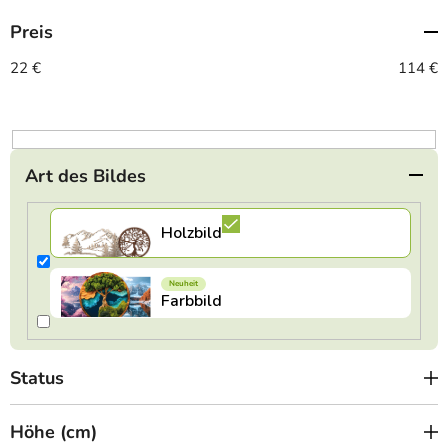
t
Preis
s
o
22
€
114
€
r
t
i
e
Art des Bildes
r
u
n
g
Status
Höhe (cm)