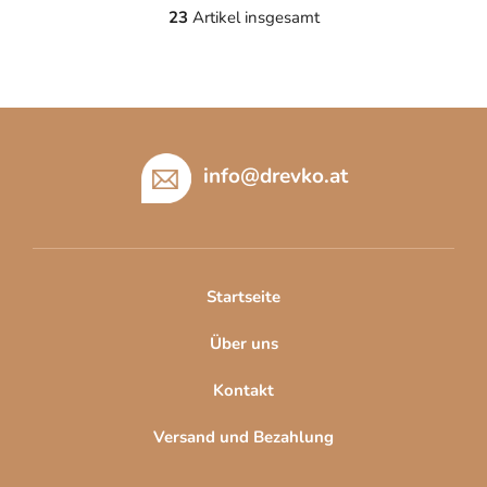
23
Artikel insgesamt
S
t
e
u
F
e
u
r
e
ß
info
@
drevko.at
l
z
e
e
m
i
e
l
n
Startseite
t
e
e
Über uns
d
e
Kontakt
r
L
Versand und Bezahlung
i
s