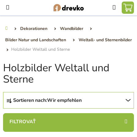
Zum
Suchen
Inhalt
WA
springen
Dekorationen
Wandbilder
Startseite
Bilder Natur und Landschaften
Weltall- und Sternenbilder
Holzbilder Weltall und Sterne
Holzbilder Weltall und
Sterne
P
Sortieren nach:
Wir empfehlen
r
o
d
u
k