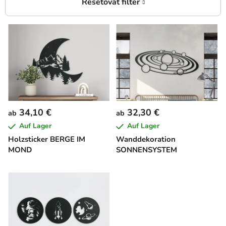
L
i
s
t
e
d
e
34,10 €
32,30 €
ab
ab
r
Auf Lager
Auf Lager
P
Holzsticker BERGE IM
Wanddekoration
r
MOND
SONNENSYSTEM
o
d
u
k
t
e