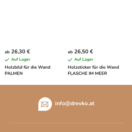
26,30 €
26,50 €
ab
ab
Auf Lager
Auf Lager
Holzbild für die Wand
Holzsticker für die Wand
PALMEN
FLASCHE IM MEER
F
u
ß
info
@
drevko.at
z
e
i