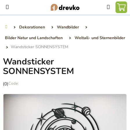
Zum
Suchen
Inhalt
WA
springen
Dekorationen
Wandbilder
Startseite
Bilder Natur und Landschaften
Weltall- und Sternenbilder
Wandsticker SONNENSYSTEM
Wandsticker
SONNENSYSTEM
Die
(0)
durchschnittliche
Produktbewertung
ist
0,0
von
5
Sternen.