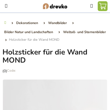
Zum
Suchen
Inhalt
WA
springen
Dekorationen
Wandbilder
Startseite
Bilder Natur und Landschaften
Weltall- und Sternenbilder
Holzsticker für die Wand MOND
Holzsticker für die Wand
MOND
Die
(0)
durchschnittliche
Produktbewertung
ist
0,0
von
5
Sternen.