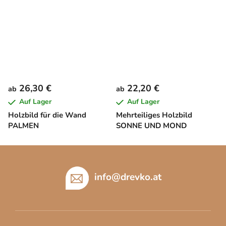
26,30 €
22,20 €
ab
ab
Auf Lager
Auf Lager
Holzbild für die Wand
Mehrteiliges Holzbild
PALMEN
SONNE UND MOND
F
u
ß
info
@
drevko.at
z
e
i