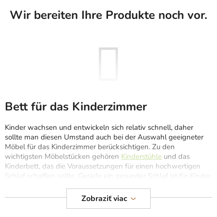
Wir bereiten Ihre Produkte noch vor.
Bett für das Kinderzimmer
Sie können sich aber auch andere Kategorien
Kinder wachsen und entwickeln sich relativ schnell, daher
ansehen.
sollte man diesen Umstand auch bei der Auswahl geeigneter
Möbel für das Kinderzimmer berücksichtigen. Zu den
wichtigsten Möbelstücken gehören
Kinderstühle
und das
EINKAUF FORTSETZEN
Kinderbett, das die Voraussetzungen für einen hochwertigen
Schlaf schaffen sollte. Gerade ein gesunder Schlaf ist für Kinder
von entscheidender Bedeutung für ihre richtige psychische und
körperliche Entwicklung.
Für Kinder mit unruhigem Schlaf
Zobraziť viac
empfiehlt sich beispielsweise ein Kinderbett mit Schutzgitter.
Dieses schützt die Kleinen vor möglichen Stürzen und