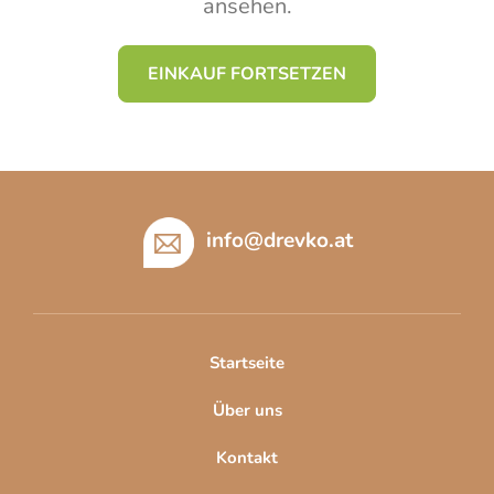
ansehen.
EINKAUF FORTSETZEN
F
u
ß
info
@
drevko.at
z
e
i
l
Startseite
e
Über uns
Kontakt