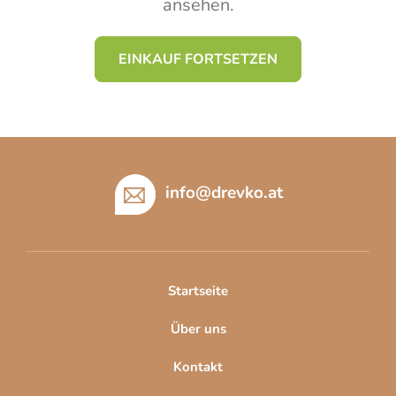
ansehen.
EINKAUF FORTSETZEN
F
u
ß
info
@
drevko.at
z
e
i
l
Startseite
e
Über uns
Kontakt